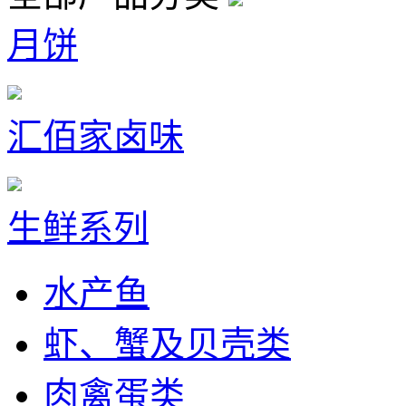
月饼
汇佰家卤味
生鲜系列
水产鱼
虾、蟹及贝壳类
肉禽蛋类