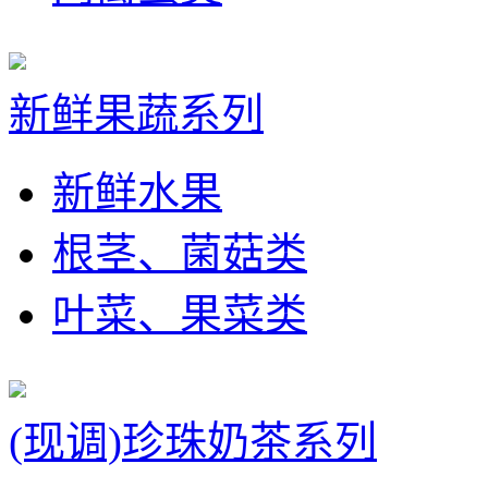
新鲜果蔬系列
新鲜水果
根茎、菌菇类
叶菜、果菜类
(现调)珍珠奶茶系列