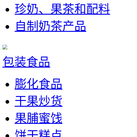
珍奶、果茶和配料
自制奶茶产品
包装食品
膨化食品
干果炒货
果脯蜜饯
饼干糕点