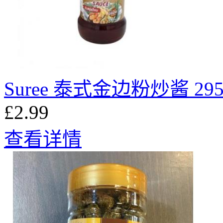
Suree 泰式金边粉炒酱 295
£2.99
查看详情