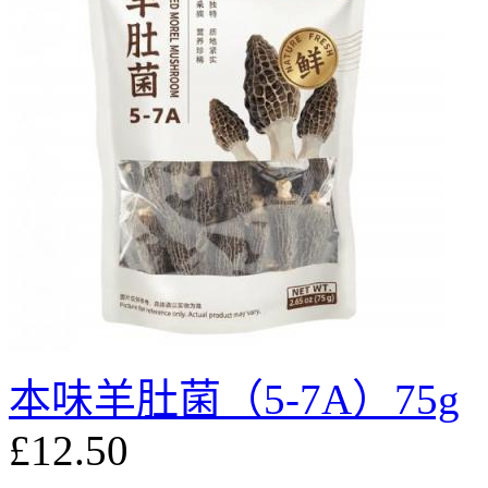
本味羊肚菌（5-7A）75g
£12.50