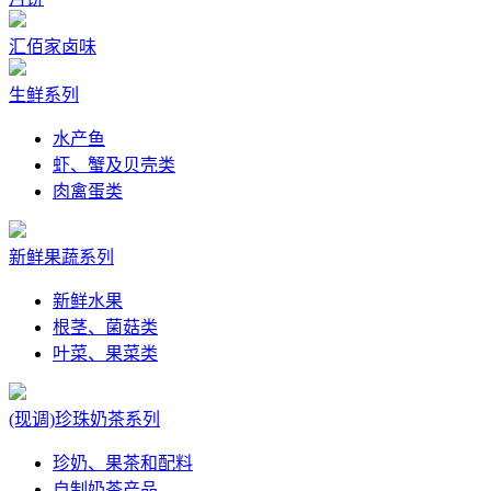
汇佰家卤味
生鲜系列
水产鱼
虾、蟹及贝壳类
肉禽蛋类
新鲜果蔬系列
新鲜水果
根茎、菌菇类
叶菜、果菜类
(现调)珍珠奶茶系列
珍奶、果茶和配料
自制奶茶产品