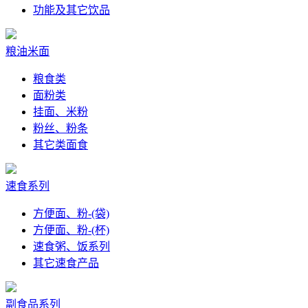
功能及其它饮品
粮油米面
粮食类
面粉类
挂面、米粉
粉丝、粉条
其它类面食
速食系列
方便面、粉-(袋)
方便面、粉-(杯)
速食粥、饭系列
其它速食产品
副食品系列