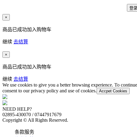
×
商品已成功加入购物车
继续
去结算
×
商品已成功加入购物车
继续
去结算
We use cookies to give you a better browsing experience. To continue
consent to our privacy policy and use of cookies.
Accpet Cookies
NEED HELP?
02895-430070 / 07447917679
Copyright © All Rights Reserved.
条款服务