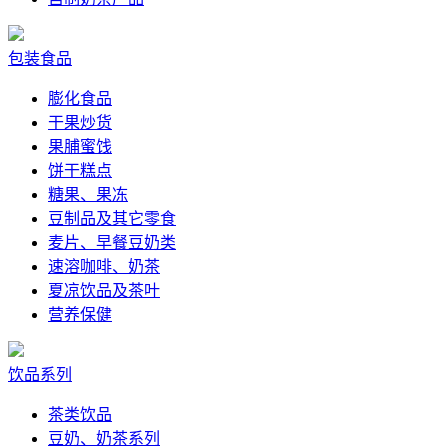
包装食品
膨化食品
干果炒货
果脯蜜饯
饼干糕点
糖果、果冻
豆制品及其它零食
麦片、早餐豆奶类
速溶咖啡、奶茶
夏凉饮品及茶叶
营养保健
饮品系列
茶类饮品
豆奶、奶茶系列