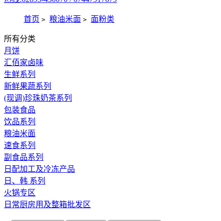
首页
粮油米面
面粉类
>
>
所有分类
月饼
汇佰家卤味
生鲜系列
新鲜果蔬系列
(现调)珍珠奶茶系列
包装食品
饮品系列
粮油米面
速食系列
副食品系列
日配加工及冷冻产品
日、韩 系列
火锅专区
日常厨房用及整箱批发区