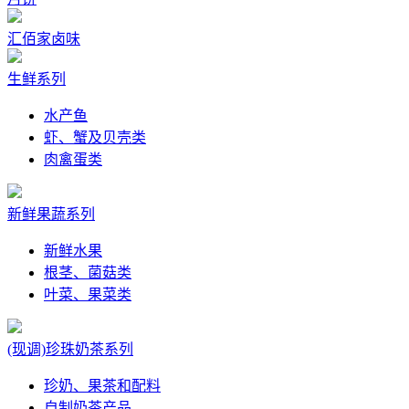
汇佰家卤味
生鲜系列
水产鱼
虾、蟹及贝壳类
肉禽蛋类
新鲜果蔬系列
新鲜水果
根茎、菌菇类
叶菜、果菜类
(现调)珍珠奶茶系列
珍奶、果茶和配料
自制奶茶产品