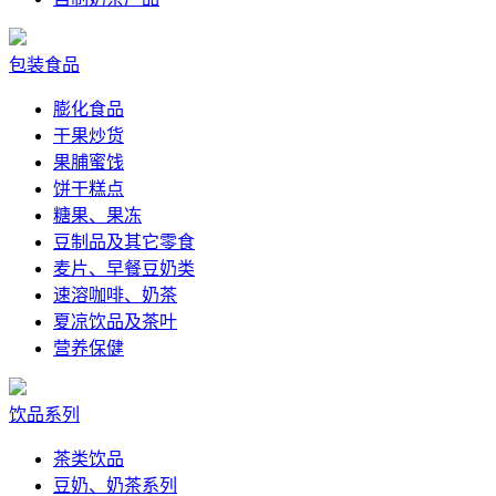
包装食品
膨化食品
干果炒货
果脯蜜饯
饼干糕点
糖果、果冻
豆制品及其它零食
麦片、早餐豆奶类
速溶咖啡、奶茶
夏凉饮品及茶叶
营养保健
饮品系列
茶类饮品
豆奶、奶茶系列