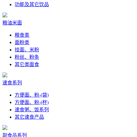
功能及其它饮品
粮油米面
粮食类
面粉类
挂面、米粉
粉丝、粉条
其它类面食
速食系列
方便面、粉-(袋)
方便面、粉-(杯)
速食粥、饭系列
其它速食产品
副食品系列