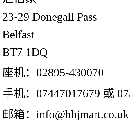
23-29 Donegall Pass
Belfast
BT7 1DQ
座机：02895-430070
手机：07447017679 或 075
邮箱：
info@hbjmart.co.uk