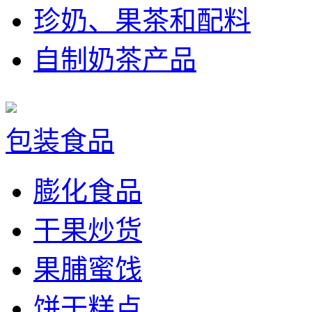
珍奶、果茶和配料
自制奶茶产品
包装食品
膨化食品
干果炒货
果脯蜜饯
饼干糕点