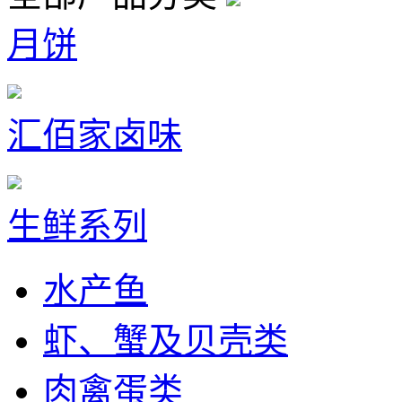
月饼
汇佰家卤味
生鲜系列
水产鱼
虾、蟹及贝壳类
肉禽蛋类