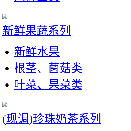
新鲜果蔬系列
新鲜水果
根茎、菌菇类
叶菜、果菜类
(现调)珍珠奶茶系列