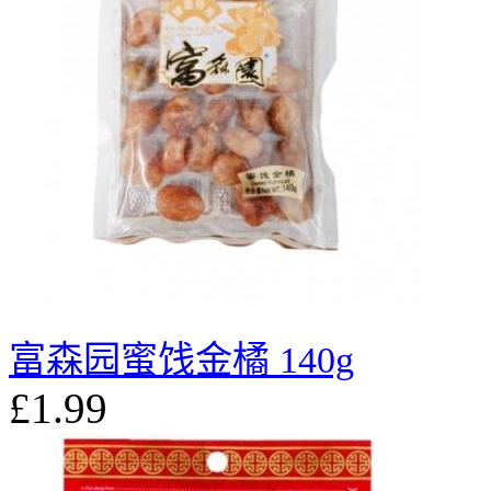
富森园蜜饯金橘 140g
£1.99