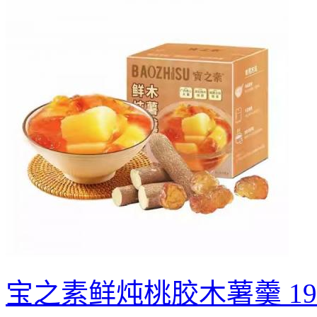
宝之素鲜炖桃胶木薯羹 19