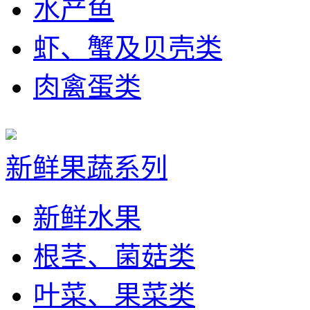
水产鱼
虾、蟹及贝壳类
肉禽蛋类
新鲜果蔬系列
新鲜水果
根茎、菌菇类
叶菜、果菜类