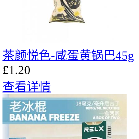
茶颜悦色-咸蛋黄锅巴45g
£1.20
查看详情