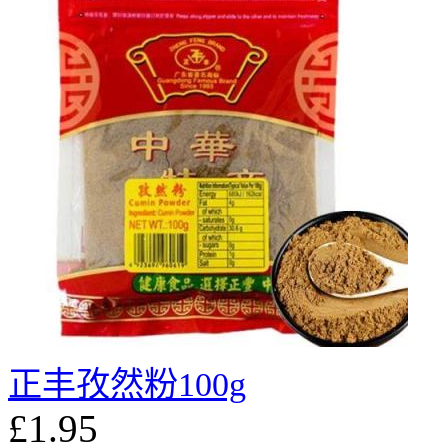
正丰孜然粉100g
£1.95