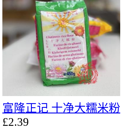
富隆正记 十净大糯米粉
£2.39