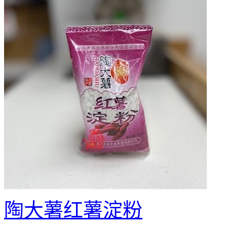
陶大薯红薯淀粉