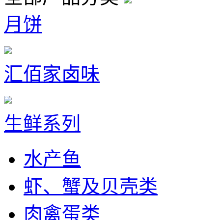
月饼
汇佰家卤味
生鲜系列
水产鱼
虾、蟹及贝壳类
肉禽蛋类