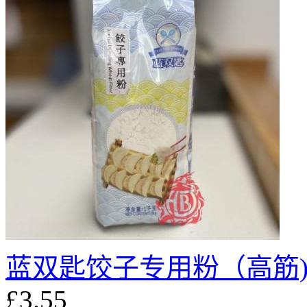
蓝双匙饺子专用粉（高筋) 
£3.55