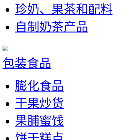
珍奶、果茶和配料
自制奶茶产品
包装食品
膨化食品
干果炒货
果脯蜜饯
饼干糕点