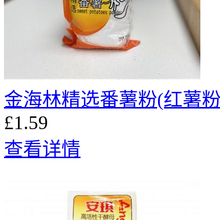
金海林精选番薯粉(红薯粉
£1.59
查看详情