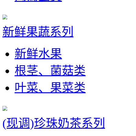
新鲜果蔬系列
新鲜水果
根茎、菌菇类
叶菜、果菜类
(现调)珍珠奶茶系列