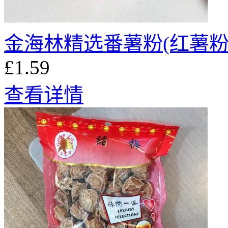
金海林精选番薯粉(红薯粉
£1.59
查看详情