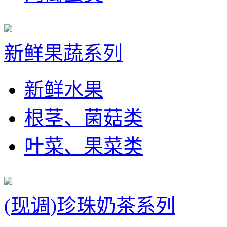
新鲜果蔬系列
新鲜水果
根茎、菌菇类
叶菜、果菜类
(现调)珍珠奶茶系列