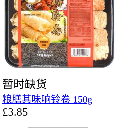
暂时缺货
粮膳其味响铃卷 150g
£3.85