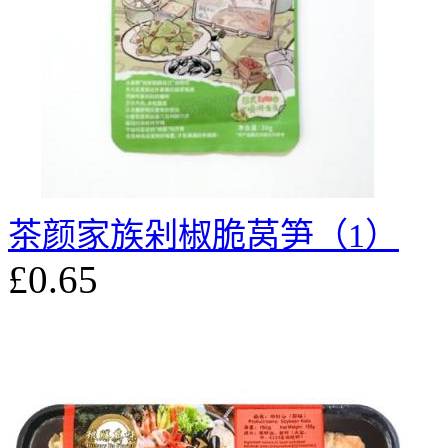
茶颜家族剁椒脆莴笋（1）
£0.65