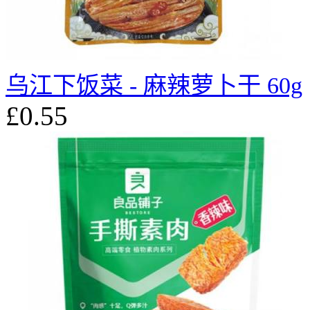
乌江下饭菜 - 麻辣萝卜干 60g
£0.55