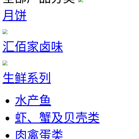
月饼
汇佰家卤味
生鲜系列
水产鱼
虾、蟹及贝壳类
肉禽蛋类