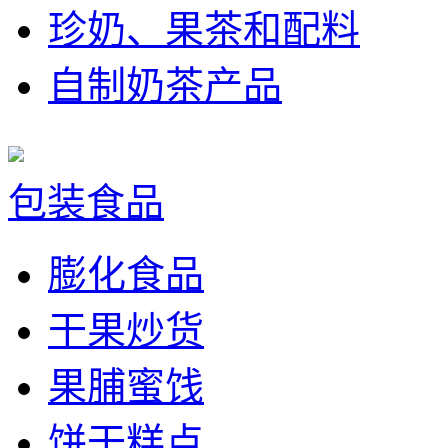
珍奶、果茶和配料
自制奶茶产品
包装食品
膨化食品
干果炒货
果脯蜜饯
饼干糕点