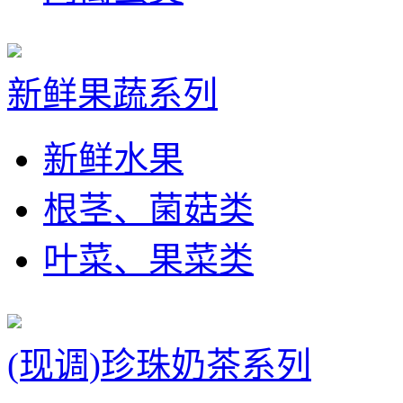
新鲜果蔬系列
新鲜水果
根茎、菌菇类
叶菜、果菜类
(现调)珍珠奶茶系列