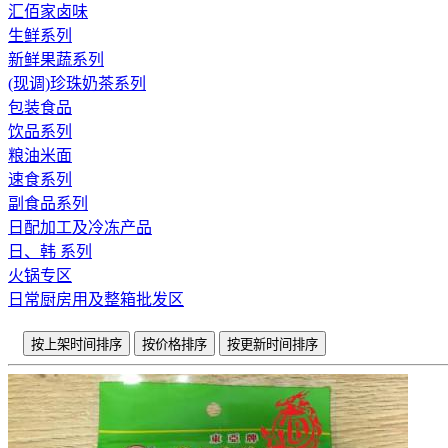
汇佰家卤味
生鲜系列
新鲜果蔬系列
(现调)珍珠奶茶系列
包装食品
饮品系列
粮油米面
速食系列
副食品系列
日配加工及冷冻产品
日、韩 系列
火锅专区
日常厨房用及整箱批发区
按上架时间排序
按价格排序
按更新时间排序