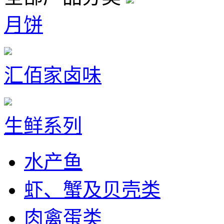
月饼
汇佰家卤味
生鲜系列
水产鱼
虾、蟹及贝壳类
肉禽蛋类