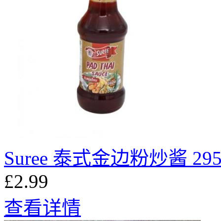
Suree 泰式金边粉炒酱 295
£2.99
查看详情