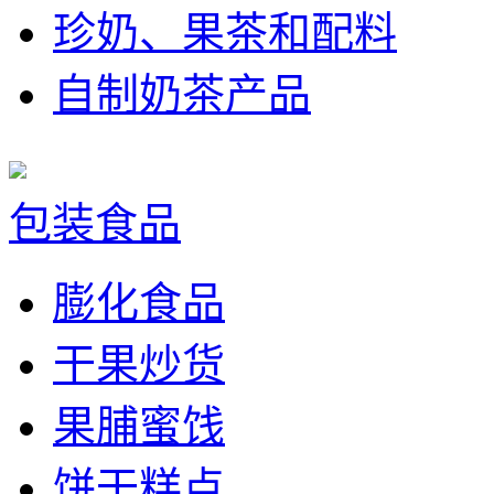
珍奶、果茶和配料
自制奶茶产品
包装食品
膨化食品
干果炒货
果脯蜜饯
饼干糕点