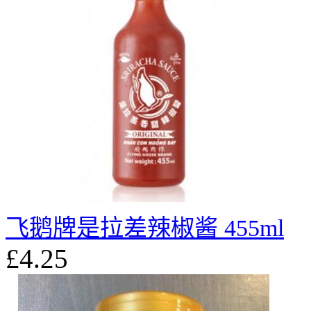
飞鹅牌是拉差辣椒酱 455ml
£4.25