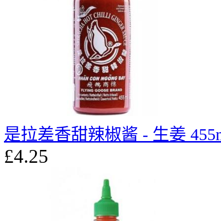
是拉差香甜辣椒酱 - 生姜 455m
£4.25