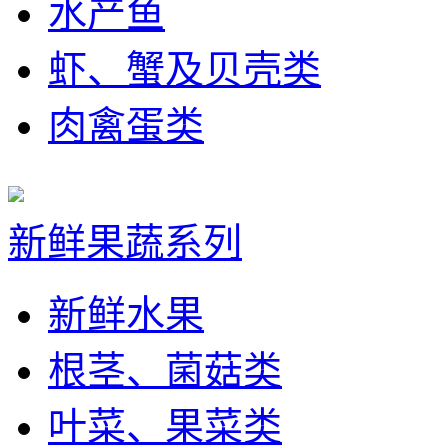
水产鱼
虾、蟹及贝壳类
肉禽蛋类
新鲜果蔬系列
新鲜水果
根茎、菌菇类
叶菜、果菜类