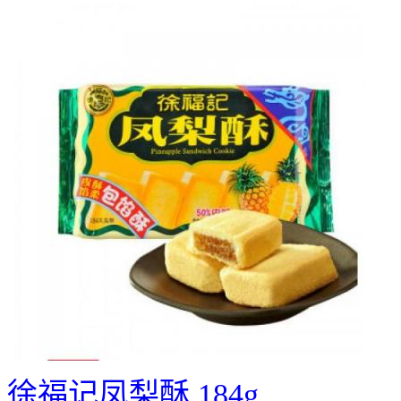
徐福记凤梨酥 184g