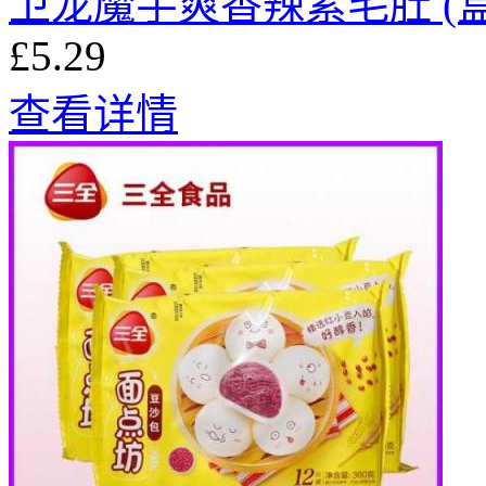
卫龙魔芋爽香辣素毛肚 (盒
£5.29
查看详情