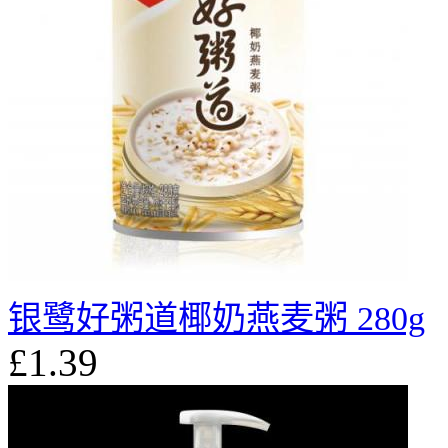
银鹭好粥道椰奶燕麦粥 280g
£1.39