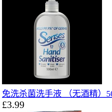
免洗杀菌洗手液 （无酒精）50
£3.99