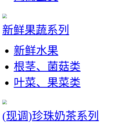
新鲜果蔬系列
新鲜水果
根茎、菌菇类
叶菜、果菜类
(现调)珍珠奶茶系列