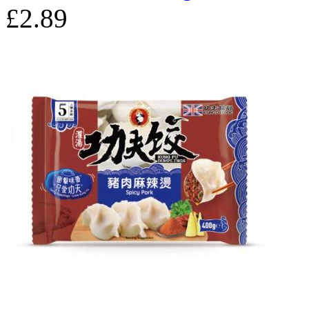
£2.89