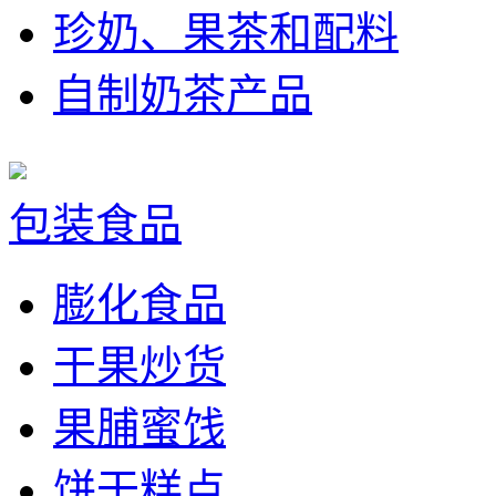
珍奶、果茶和配料
自制奶茶产品
包装食品
膨化食品
干果炒货
果脯蜜饯
饼干糕点