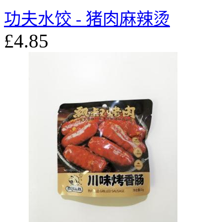
功夫水饺 - 猪肉麻辣烫
£4.85