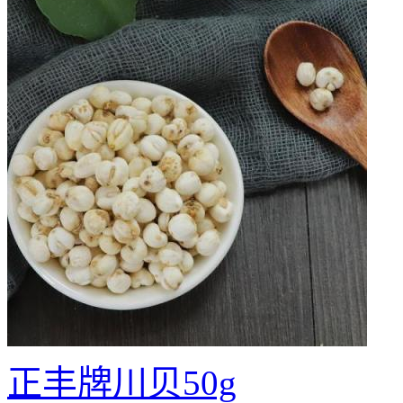
正丰牌川贝50g