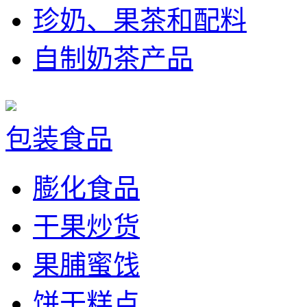
珍奶、果茶和配料
自制奶茶产品
包装食品
膨化食品
干果炒货
果脯蜜饯
饼干糕点