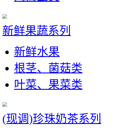
新鲜果蔬系列
新鲜水果
根茎、菌菇类
叶菜、果菜类
(现调)珍珠奶茶系列