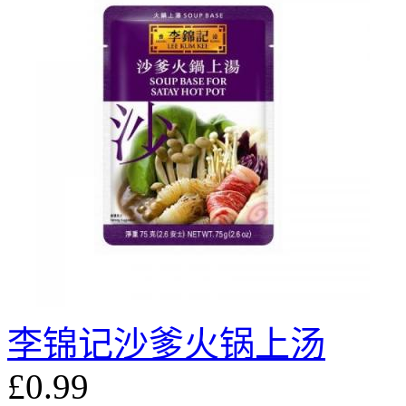
李锦记沙爹火锅上汤
£0.99