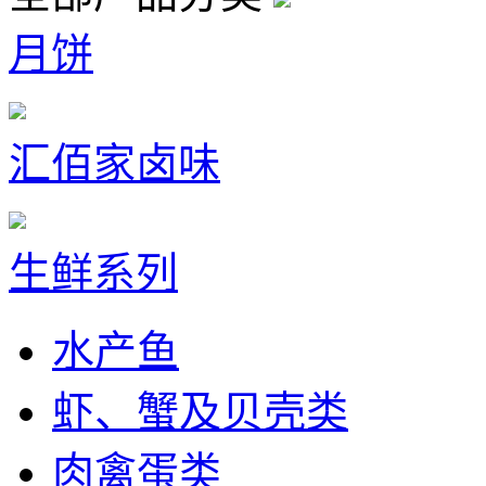
月饼
汇佰家卤味
生鲜系列
水产鱼
虾、蟹及贝壳类
肉禽蛋类