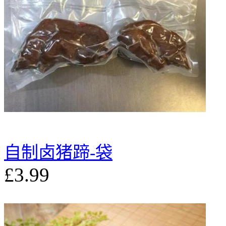
自制卤猪蹄-袋
£3.99