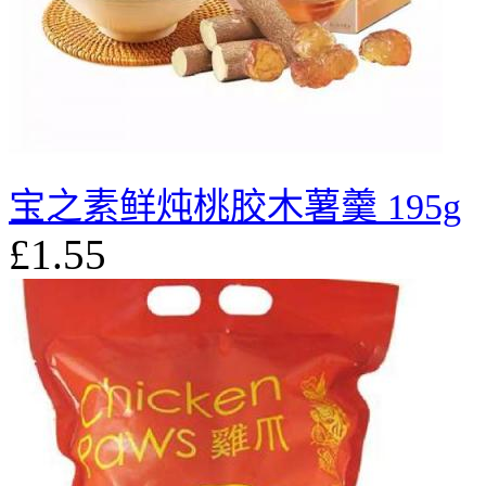
宝之素鲜炖桃胶木薯羹 195g
£1.55