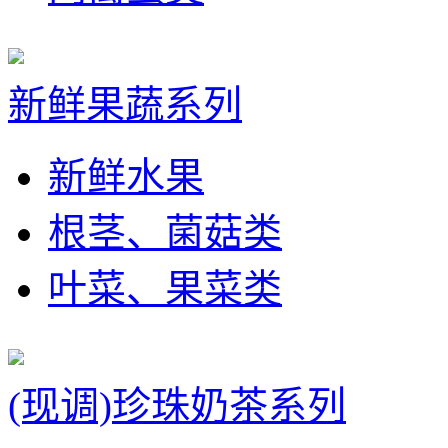
新鲜果蔬系列
新鲜水果
根茎、菌菇类
叶菜、果菜类
(现调)珍珠奶茶系列