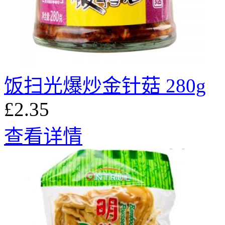
饭扫光爆炒金针菇 280g
£2.35
查看详情