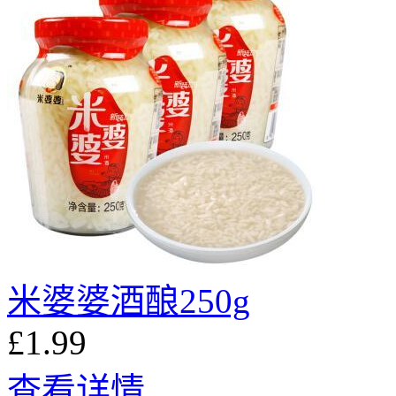
米婆婆酒酿250g
£1.99
查看详情