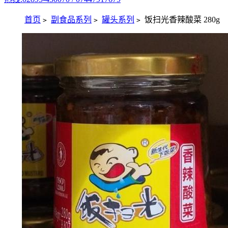
首页
副食品系列
罐头系列
饭扫光香辣酸菜 280g
>
>
>