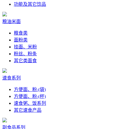
功能及其它饮品
粮油米面
粮食类
面粉类
挂面、米粉
粉丝、粉条
其它类面食
速食系列
方便面、粉-(袋)
方便面、粉-(杯)
速食粥、饭系列
其它速食产品
副食品系列