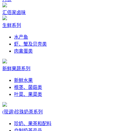
汇佰家卤味
生鲜系列
水产鱼
虾、蟹及贝壳类
肉禽蛋类
新鲜果蔬系列
新鲜水果
根茎、菌菇类
叶菜、果菜类
(现调)珍珠奶茶系列
珍奶、果茶和配料
自制奶茶产品