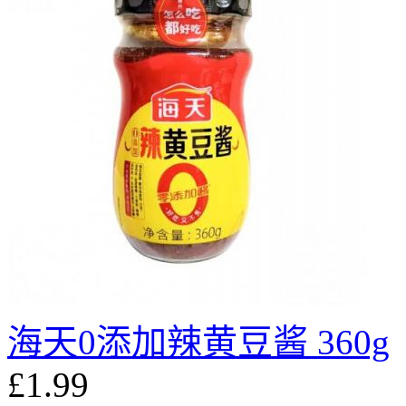
海天0添加辣黄豆酱 360g
£1.99