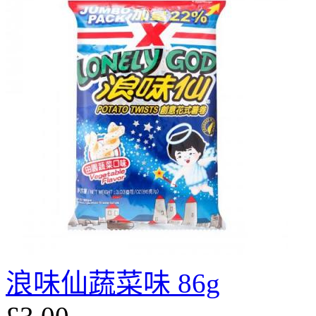
浪味仙蔬菜味 86g