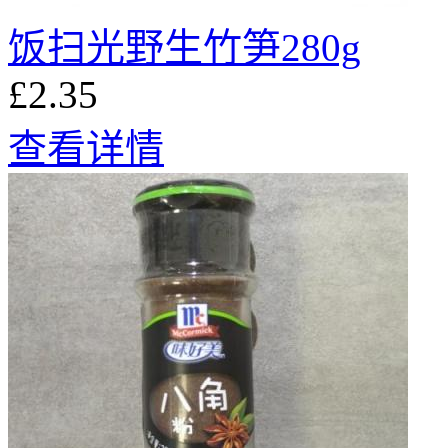
饭扫光野生竹笋280g
£2.35
查看详情