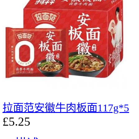
拉面范安徽牛肉板面117g*5
£5.25