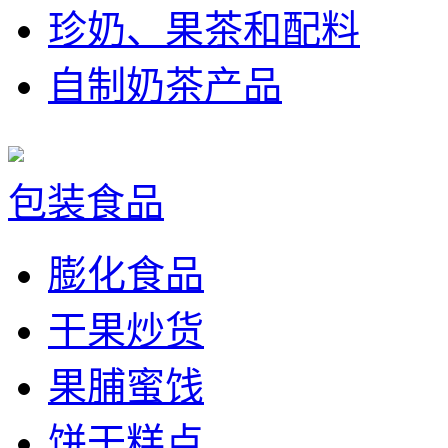
珍奶、果茶和配料
自制奶茶产品
包装食品
膨化食品
干果炒货
果脯蜜饯
饼干糕点