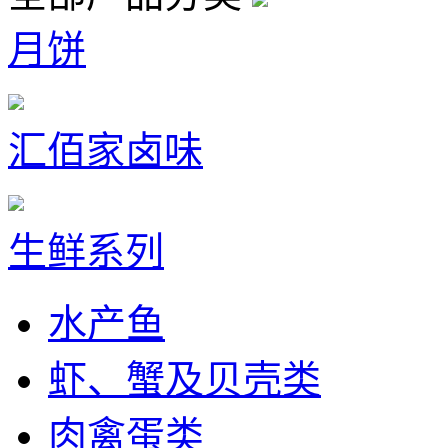
月饼
汇佰家卤味
生鲜系列
水产鱼
虾、蟹及贝壳类
肉禽蛋类