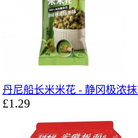
丹尼船长米米花 - 静冈极浓抹茶
£1.29