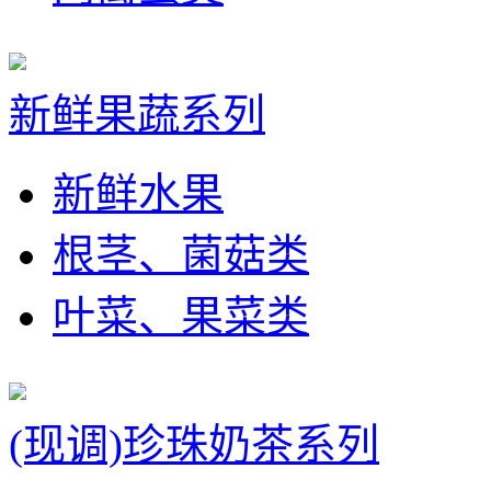
新鲜果蔬系列
新鲜水果
根茎、菌菇类
叶菜、果菜类
(现调)珍珠奶茶系列