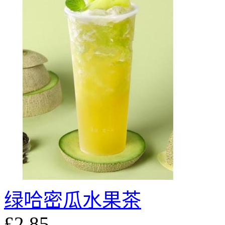
绿哈密瓜水果茶
£2.85