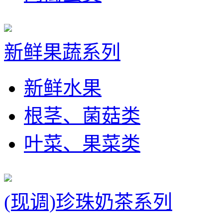
新鲜果蔬系列
新鲜水果
根茎、菌菇类
叶菜、果菜类
(现调)珍珠奶茶系列