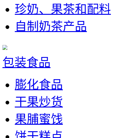
珍奶、果茶和配料
自制奶茶产品
包装食品
膨化食品
干果炒货
果脯蜜饯
饼干糕点