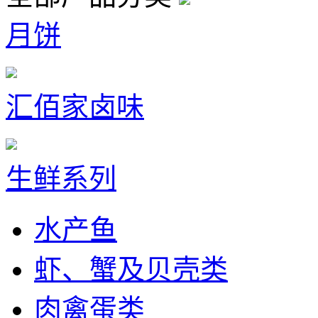
月饼
汇佰家卤味
生鲜系列
水产鱼
虾、蟹及贝壳类
肉禽蛋类