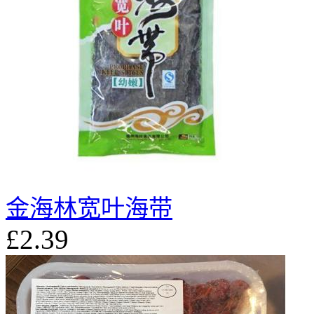
金海林宽叶海带
£2.39