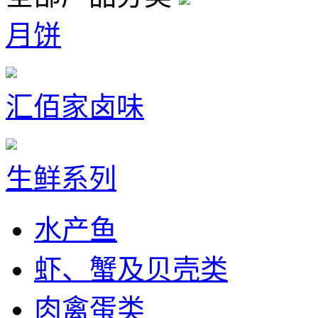
月饼
汇佰家卤味
生鲜系列
水产鱼
虾、蟹及贝壳类
肉禽蛋类