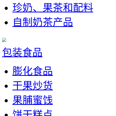
珍奶、果茶和配料
自制奶茶产品
包装食品
膨化食品
干果炒货
果脯蜜饯
饼干糕点