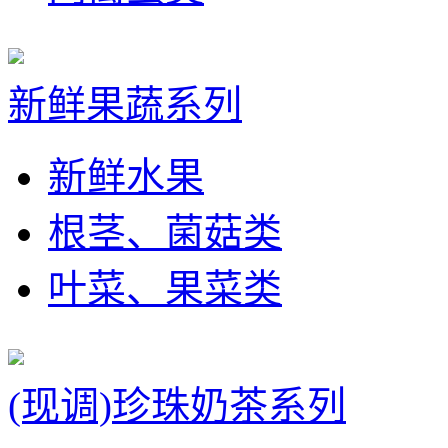
新鲜果蔬系列
新鲜水果
根茎、菌菇类
叶菜、果菜类
(现调)珍珠奶茶系列