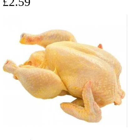
£2.59