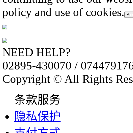
policy and use of cookies.
Acc
NEED HELP?
02895-430070 / 07447917
Copyright © All Rights Res
条款服务
隐私保护
支付方式