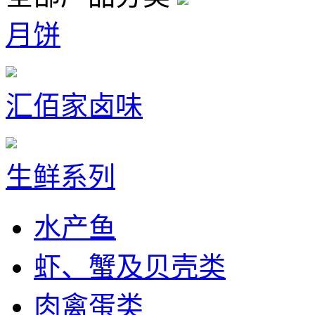
月饼
汇佰家卤味
生鲜系列
水产鱼
虾、蟹及贝壳类
肉禽蛋类