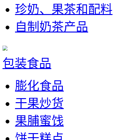
珍奶、果茶和配料
自制奶茶产品
包装食品
膨化食品
干果炒货
果脯蜜饯
饼干糕点