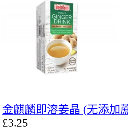
金麒麟即溶姜晶 (无添加蔗糖
£3.25