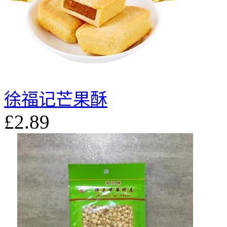
徐福记芒果酥
£2.89