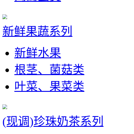
新鲜果蔬系列
新鲜水果
根茎、菌菇类
叶菜、果菜类
(现调)珍珠奶茶系列