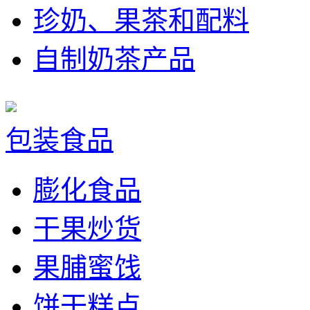
珍奶、果茶和配料
自制奶茶产品
包装食品
膨化食品
干果炒货
果脯蜜饯
饼干糕点