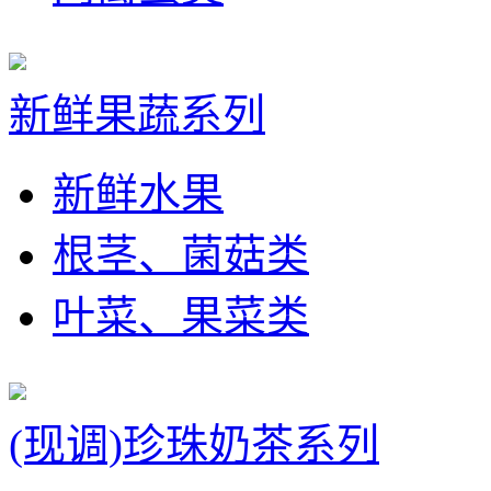
新鲜果蔬系列
新鲜水果
根茎、菌菇类
叶菜、果菜类
(现调)珍珠奶茶系列