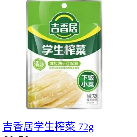
吉香居学生榨菜 72g