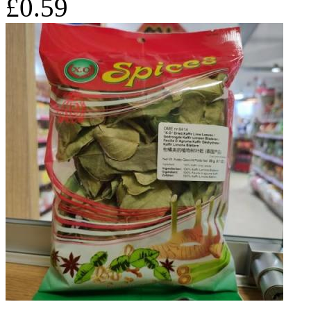
£0.59