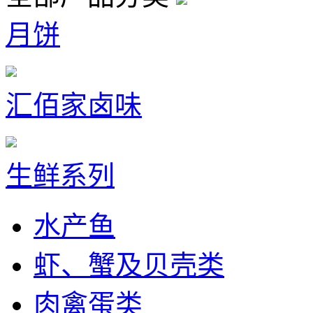
月饼
汇佰家卤味
生鲜系列
水产鱼
虾、蟹及贝壳类
肉禽蛋类