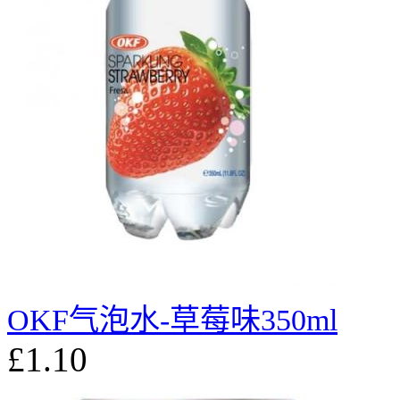
OKF气泡水-草莓味350ml
£1.10