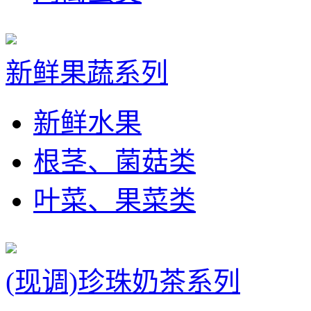
新鲜果蔬系列
新鲜水果
根茎、菌菇类
叶菜、果菜类
(现调)珍珠奶茶系列