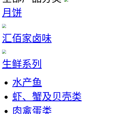
月饼
汇佰家卤味
生鲜系列
水产鱼
虾、蟹及贝壳类
肉禽蛋类