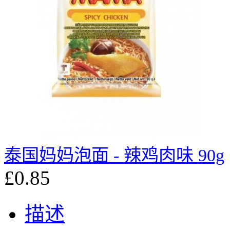
泰国妈妈泡面 - 辣鸡肉味 90g
£0.85
描述