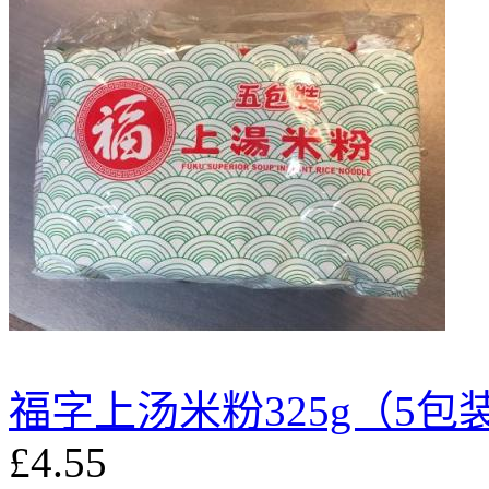
福字上汤米粉325g（5包
£4.55