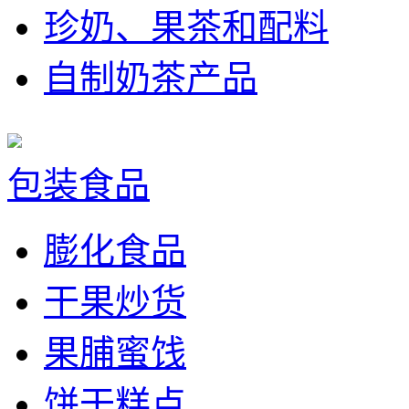
珍奶、果茶和配料
自制奶茶产品
包装食品
膨化食品
干果炒货
果脯蜜饯
饼干糕点