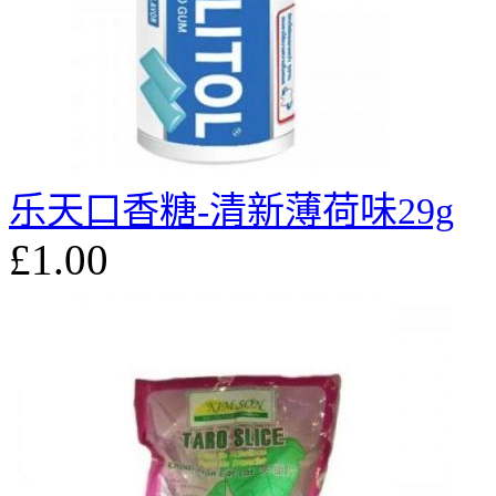
乐天口香糖-清新薄荷味29g
£1.00