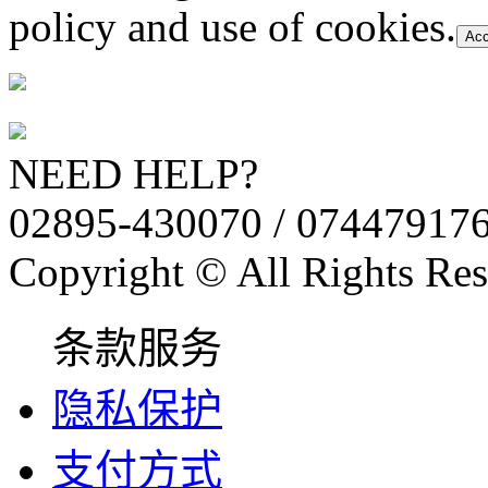
policy and use of cookies.
Acc
NEED HELP?
02895-430070 / 07447917
Copyright © All Rights Res
条款服务
隐私保护
支付方式