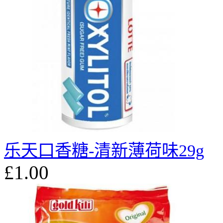
乐天口香糖-清新薄荷味29g
£1.00