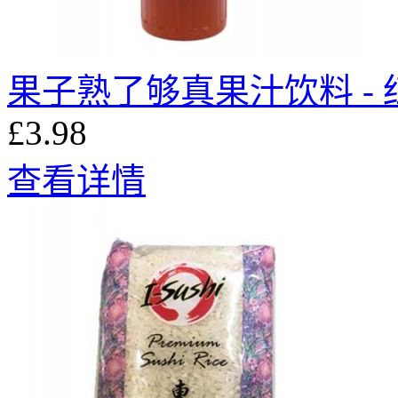
果子熟了够真果汁饮料 - 红
£3.98
查看详情