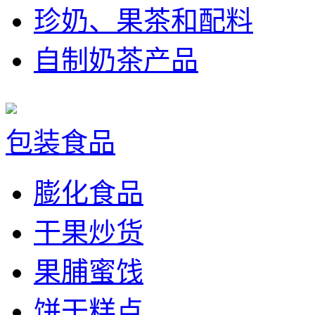
珍奶、果茶和配料
自制奶茶产品
包装食品
膨化食品
干果炒货
果脯蜜饯
饼干糕点