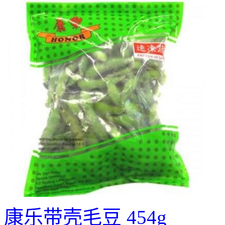
康乐带壳毛豆 454g