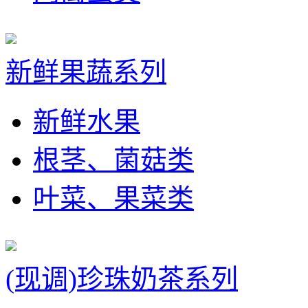
新鲜果蔬系列
新鲜水果
根茎、菌菇类
叶菜、果菜类
(现调)珍珠奶茶系列