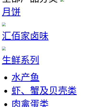
月饼
汇佰家卤味
生鲜系列
水产鱼
虾、蟹及贝壳类
肉禽蛋类