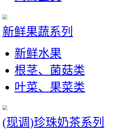
新鲜果蔬系列
新鲜水果
根茎、菌菇类
叶菜、果菜类
(现调)珍珠奶茶系列