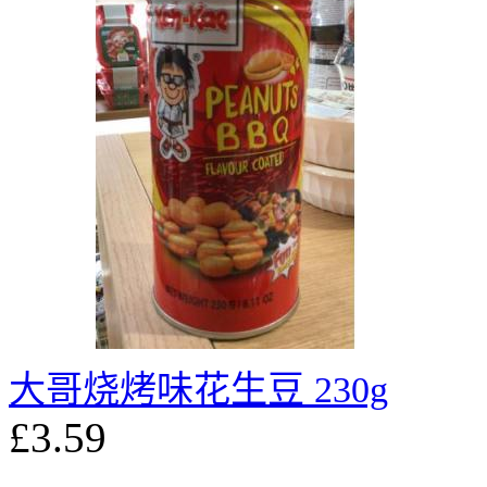
大哥烧烤味花生豆 230g
£3.59