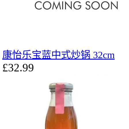
康怡乐宝蓝中式炒锅 32cm
£32.99