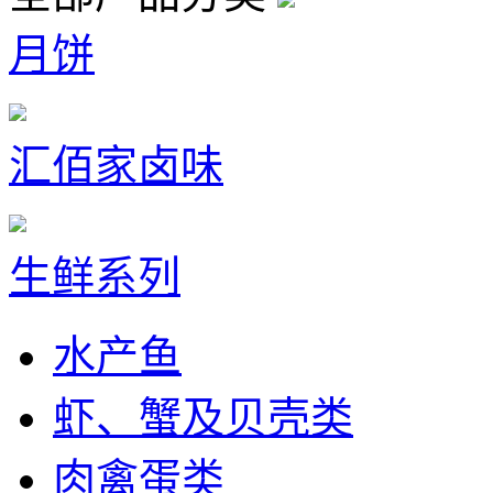
月饼
汇佰家卤味
生鲜系列
水产鱼
虾、蟹及贝壳类
肉禽蛋类