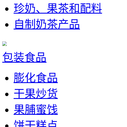
珍奶、果茶和配料
自制奶茶产品
包装食品
膨化食品
干果炒货
果脯蜜饯
饼干糕点