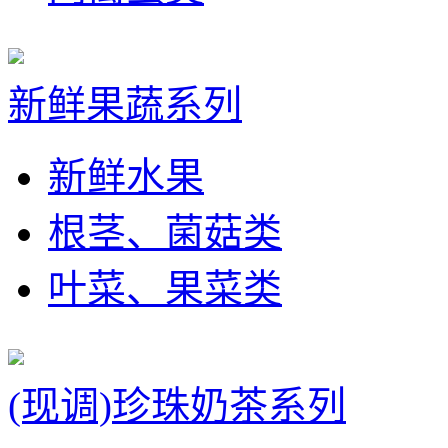
新鲜果蔬系列
新鲜水果
根茎、菌菇类
叶菜、果菜类
(现调)珍珠奶茶系列