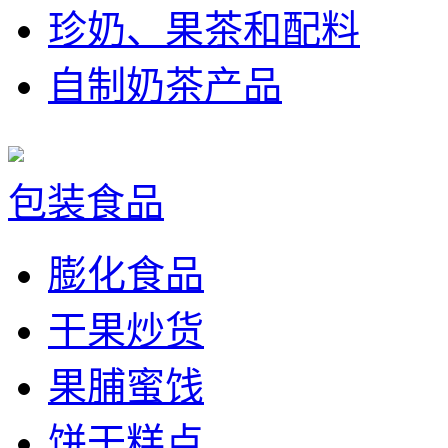
珍奶、果茶和配料
自制奶茶产品
包装食品
膨化食品
干果炒货
果脯蜜饯
饼干糕点