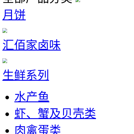
月饼
汇佰家卤味
生鲜系列
水产鱼
虾、蟹及贝壳类
肉禽蛋类