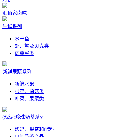
汇佰家卤味
生鲜系列
水产鱼
虾、蟹及贝壳类
肉禽蛋类
新鲜果蔬系列
新鲜水果
根茎、菌菇类
叶菜、果菜类
(现调)珍珠奶茶系列
珍奶、果茶和配料
自制奶茶产品