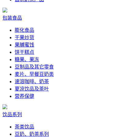
包装食品
膨化食品
干果炒货
果脯蜜饯
饼干糕点
糖果、果冻
豆制品及其它零食
麦片、早餐豆奶类
速溶咖啡、奶茶
夏凉饮品及茶叶
营养保健
饮品系列
茶类饮品
豆奶、奶茶系列