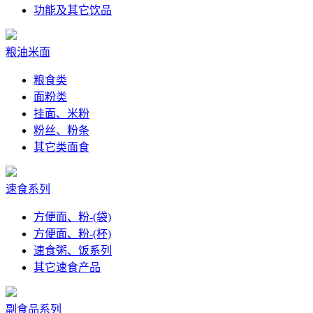
功能及其它饮品
粮油米面
粮食类
面粉类
挂面、米粉
粉丝、粉条
其它类面食
速食系列
方便面、粉-(袋)
方便面、粉-(杯)
速食粥、饭系列
其它速食产品
副食品系列