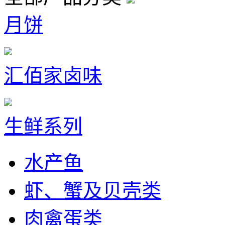
月饼
汇佰家卤味
生鲜系列
水产鱼
虾、蟹及贝壳类
肉禽蛋类