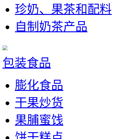
珍奶、果茶和配料
自制奶茶产品
包装食品
膨化食品
干果炒货
果脯蜜饯
饼干糕点