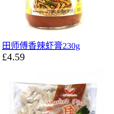
田师傅香辣虾膏230g
£4.59