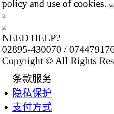
policy and use of cookies.
Acc
NEED HELP?
02895-430070 / 07447917
Copyright © All Rights Res
条款服务
隐私保护
支付方式