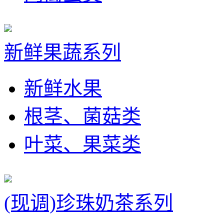
新鲜果蔬系列
新鲜水果
根茎、菌菇类
叶菜、果菜类
(现调)珍珠奶茶系列