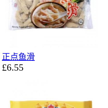
正点鱼滑
£6.55