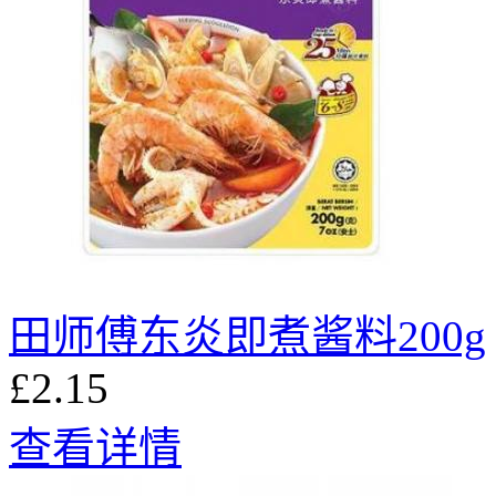
田师傅东炎即煮酱料200g
£2.15
查看详情