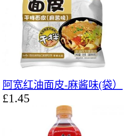
阿宽红油面皮-麻酱味(袋）
£1.45