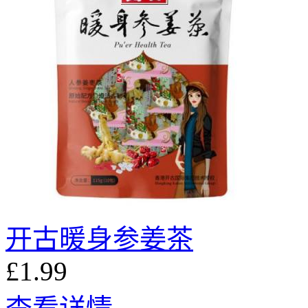
开古暖身参姜茶
£1.99