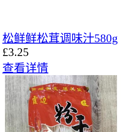
松鲜鲜松茸调味汁580g
£3.25
查看详情