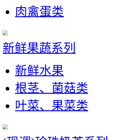
肉禽蛋类
新鲜果蔬系列
新鲜水果
根茎、菌菇类
叶菜、果菜类