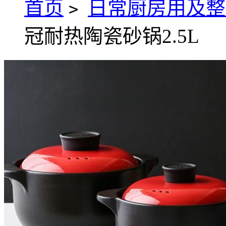
首页
日常厨房用及整
>
冠耐热陶瓷砂锅2.5L