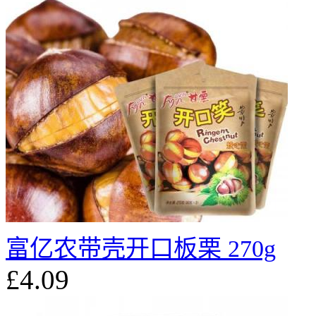
富亿农带壳开口板栗 270g
£4.09