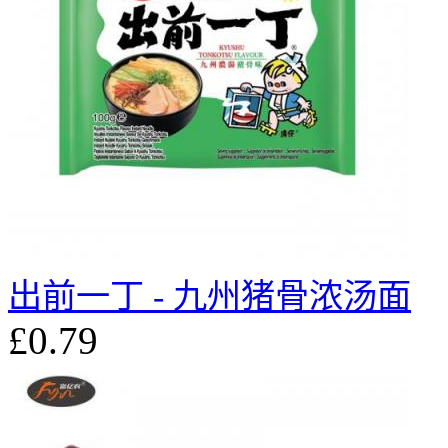
出前一丁 - 九州猪骨浓汤面
£0.79