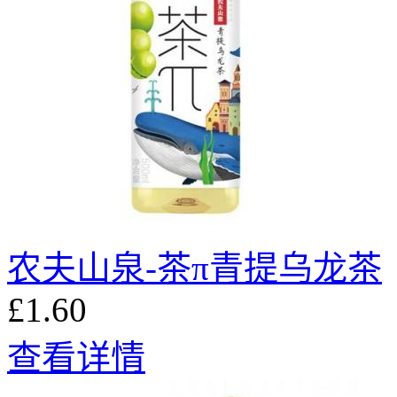
农夫山泉-茶π青提乌龙茶
£1.60
查看详情