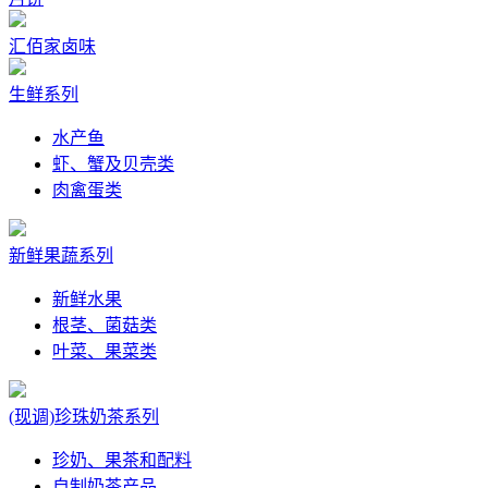
汇佰家卤味
生鲜系列
水产鱼
虾、蟹及贝壳类
肉禽蛋类
新鲜果蔬系列
新鲜水果
根茎、菌菇类
叶菜、果菜类
(现调)珍珠奶茶系列
珍奶、果茶和配料
自制奶茶产品