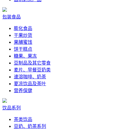
包装食品
膨化食品
干果炒货
果脯蜜饯
饼干糕点
糖果、果冻
豆制品及其它零食
麦片、早餐豆奶类
速溶咖啡、奶茶
夏凉饮品及茶叶
营养保健
饮品系列
茶类饮品
豆奶、奶茶系列