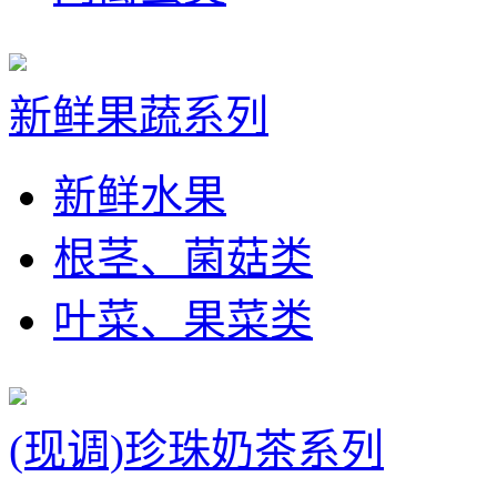
新鲜果蔬系列
新鲜水果
根茎、菌菇类
叶菜、果菜类
(现调)珍珠奶茶系列