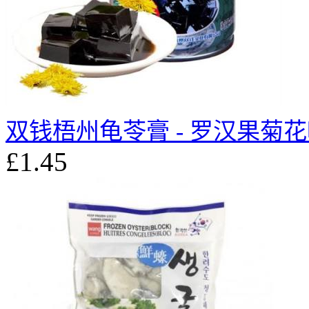
双钱梧州龟苓膏 - 罗汉果菊
£1.45