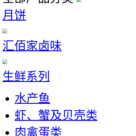
月饼
汇佰家卤味
生鲜系列
水产鱼
虾、蟹及贝壳类
肉禽蛋类