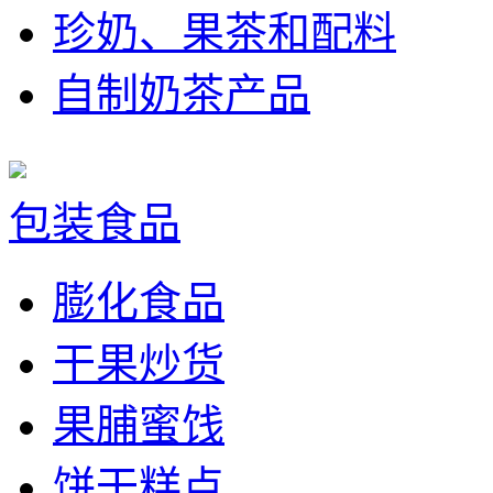
珍奶、果茶和配料
自制奶茶产品
包装食品
膨化食品
干果炒货
果脯蜜饯
饼干糕点