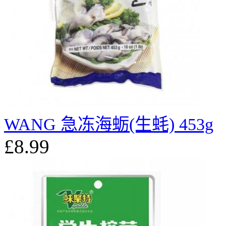
WANG 急冻海蛎(生蚝) 453g
£8.99