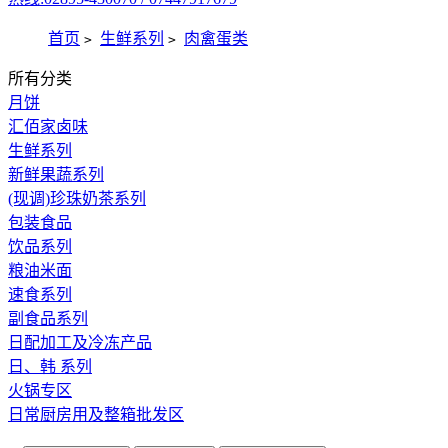
首页
生鲜系列
肉禽蛋类
>
>
所有分类
月饼
汇佰家卤味
生鲜系列
新鲜果蔬系列
(现调)珍珠奶茶系列
包装食品
饮品系列
粮油米面
速食系列
副食品系列
日配加工及冷冻产品
日、韩 系列
火锅专区
日常厨房用及整箱批发区