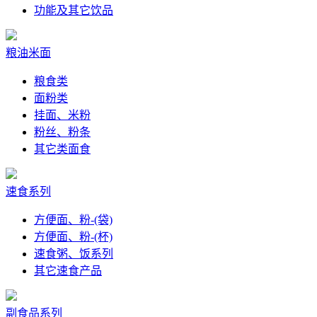
功能及其它饮品
粮油米面
粮食类
面粉类
挂面、米粉
粉丝、粉条
其它类面食
速食系列
方便面、粉-(袋)
方便面、粉-(杯)
速食粥、饭系列
其它速食产品
副食品系列