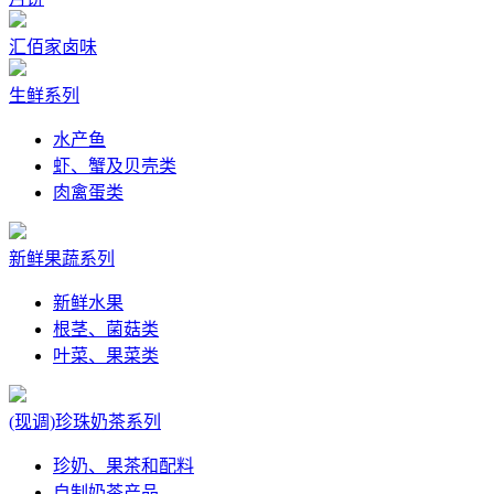
汇佰家卤味
生鲜系列
水产鱼
虾、蟹及贝壳类
肉禽蛋类
新鲜果蔬系列
新鲜水果
根茎、菌菇类
叶菜、果菜类
(现调)珍珠奶茶系列
珍奶、果茶和配料
自制奶茶产品