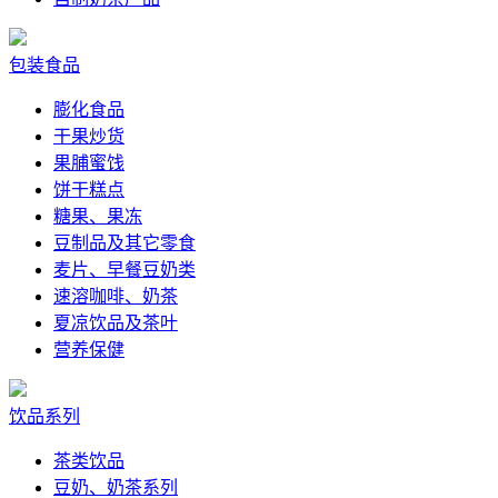
包装食品
膨化食品
干果炒货
果脯蜜饯
饼干糕点
糖果、果冻
豆制品及其它零食
麦片、早餐豆奶类
速溶咖啡、奶茶
夏凉饮品及茶叶
营养保健
饮品系列
茶类饮品
豆奶、奶茶系列