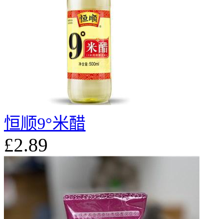
恒顺9°米醋
£2.89