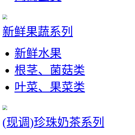
新鲜果蔬系列
新鲜水果
根茎、菌菇类
叶菜、果菜类
(现调)珍珠奶茶系列