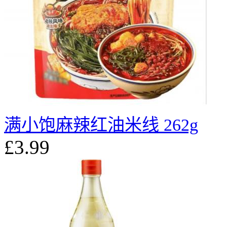
满小饱麻辣红油米线 262g
£3.99