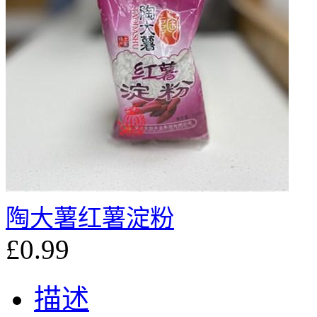
陶大薯红薯淀粉
£0.99
描述