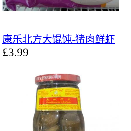
康乐北方大馄饨-猪肉鲜虾
£3.99