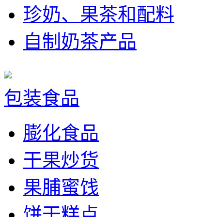
珍奶、果茶和配料
自制奶茶产品
包装食品
膨化食品
干果炒货
果脯蜜饯
饼干糕点