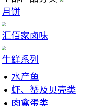
月饼
汇佰家卤味
生鲜系列
水产鱼
虾、蟹及贝壳类
肉禽蛋类