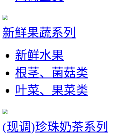
新鲜果蔬系列
新鲜水果
根茎、菌菇类
叶菜、果菜类
(现调)珍珠奶茶系列