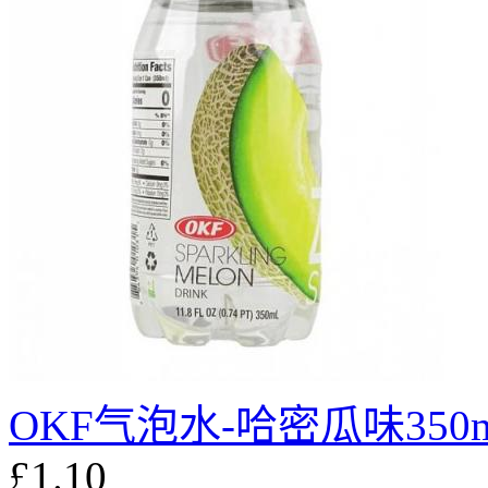
OKF气泡水-哈密瓜味350m
£1.10