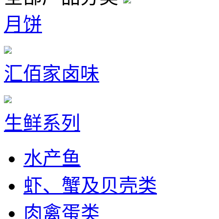
月饼
汇佰家卤味
生鲜系列
水产鱼
虾、蟹及贝壳类
肉禽蛋类