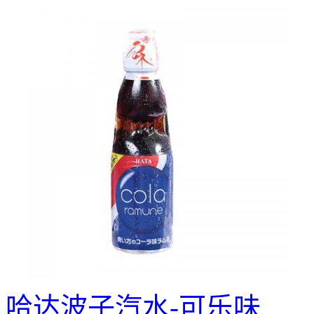
哈达波子汽水-可乐味