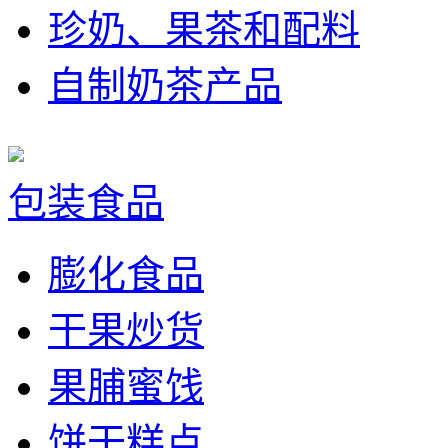
珍奶、果茶和配料
自制奶茶产品
包装食品
膨化食品
干果炒货
果脯蜜饯
饼干糕点