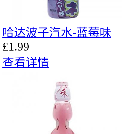
哈达波子汽水-蓝莓味
£1.99
查看详情