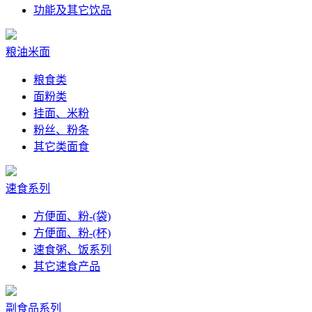
功能及其它饮品
粮油米面
粮食类
面粉类
挂面、米粉
粉丝、粉条
其它类面食
速食系列
方便面、粉-(袋)
方便面、粉-(杯)
速食粥、饭系列
其它速食产品
副食品系列