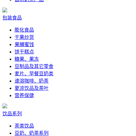
包装食品
膨化食品
干果炒货
果脯蜜饯
饼干糕点
糖果、果冻
豆制品及其它零食
麦片、早餐豆奶类
速溶咖啡、奶茶
夏凉饮品及茶叶
营养保健
饮品系列
茶类饮品
豆奶、奶茶系列