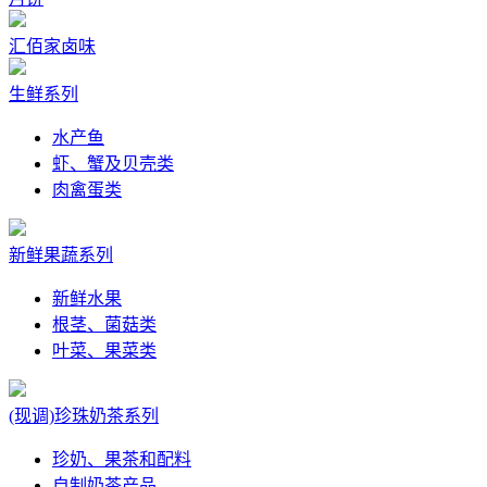
汇佰家卤味
生鲜系列
水产鱼
虾、蟹及贝壳类
肉禽蛋类
新鲜果蔬系列
新鲜水果
根茎、菌菇类
叶菜、果菜类
(现调)珍珠奶茶系列
珍奶、果茶和配料
自制奶茶产品