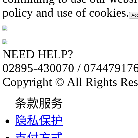
policy and use of cookies.
Acc
NEED HELP?
02895-430070 / 07447917
Copyright © All Rights Res
条款服务
隐私保护
支付方式