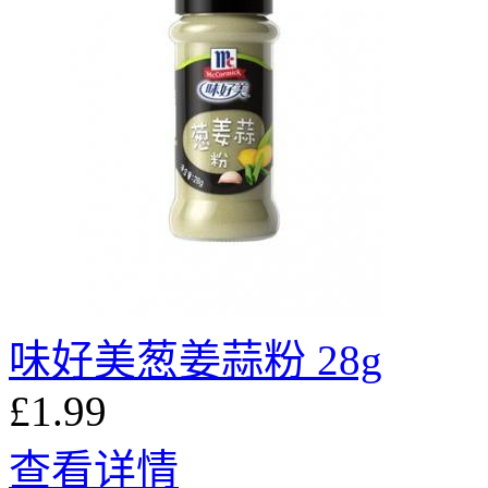
味好美葱姜蒜粉 28g
£1.99
查看详情