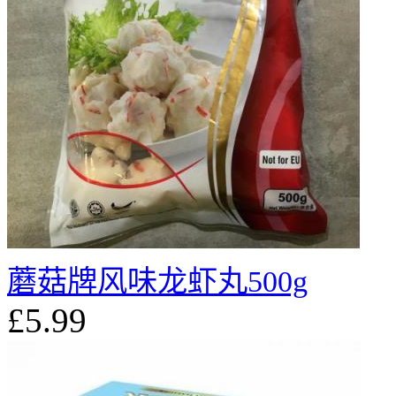
蘑菇牌风味龙虾丸500g
£5.99