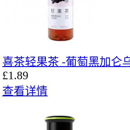
喜茶轻果茶 -葡萄黑加仑乌龙
£1.89
查看详情