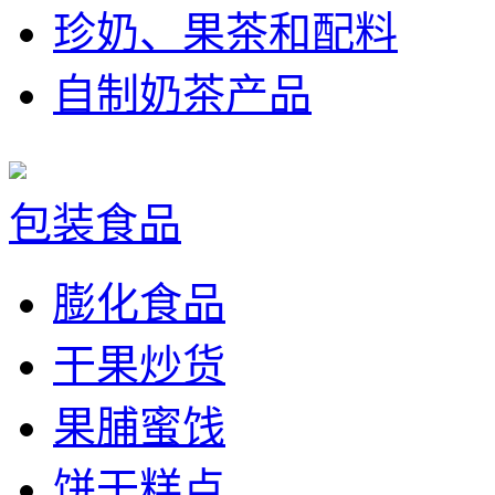
珍奶、果茶和配料
自制奶茶产品
包装食品
膨化食品
干果炒货
果脯蜜饯
饼干糕点