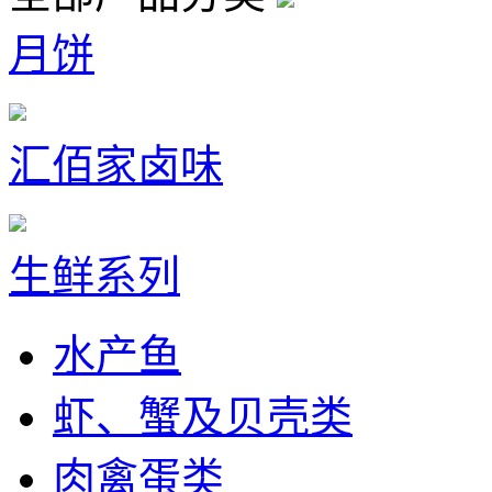
月饼
汇佰家卤味
生鲜系列
水产鱼
虾、蟹及贝壳类
肉禽蛋类