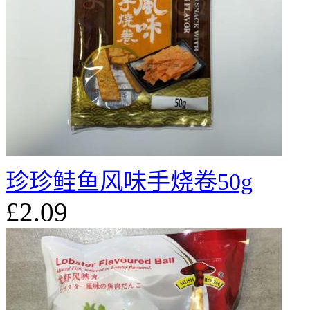
珍珍鲑鱼风味手烧卷50g
£2.09