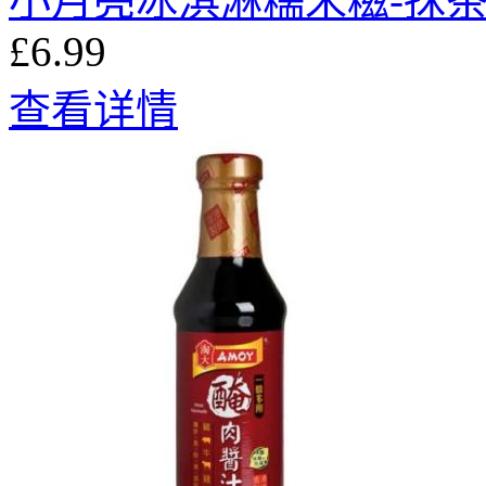
小月亮冰淇淋糯米糍-抹
£6.99
查看详情