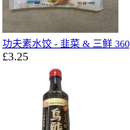
功夫素水饺 - 韭菜 & 三鲜 360
£3.25