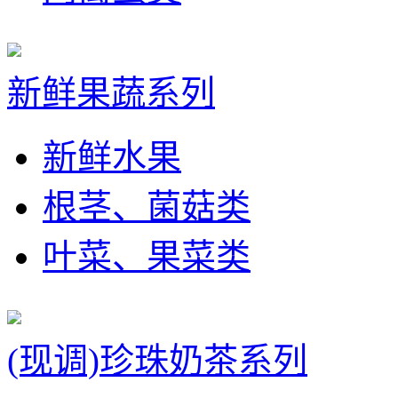
新鲜果蔬系列
新鲜水果
根茎、菌菇类
叶菜、果菜类
(现调)珍珠奶茶系列