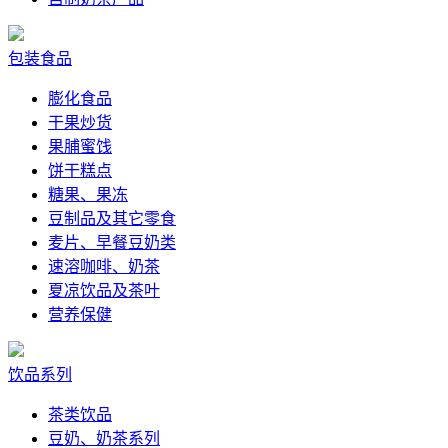
包装食品
膨化食品
干果炒货
果脯蜜饯
饼干糕点
糖果、果冻
豆制品及其它零食
麦片、早餐豆奶类
速溶咖啡、奶茶
夏凉饮品及茶叶
营养保健
饮品系列
茶类饮品
豆奶、奶茶系列