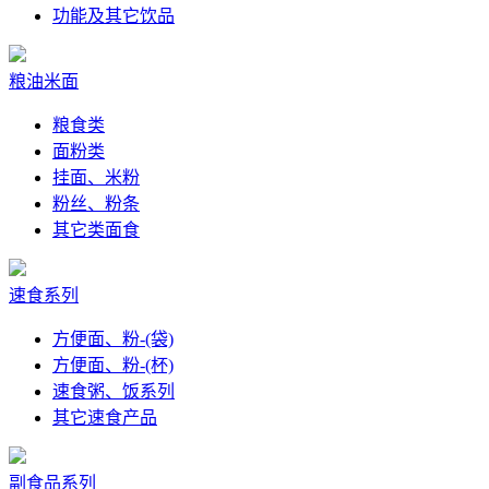
功能及其它饮品
粮油米面
粮食类
面粉类
挂面、米粉
粉丝、粉条
其它类面食
速食系列
方便面、粉-(袋)
方便面、粉-(杯)
速食粥、饭系列
其它速食产品
副食品系列