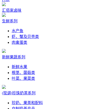
汇佰家卤味
生鲜系列
水产鱼
虾、蟹及贝壳类
肉禽蛋类
新鲜果蔬系列
新鲜水果
根茎、菌菇类
叶菜、果菜类
(现调)珍珠奶茶系列
珍奶、果茶和配料
自制奶茶产品