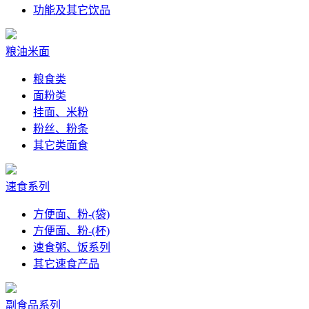
功能及其它饮品
粮油米面
粮食类
面粉类
挂面、米粉
粉丝、粉条
其它类面食
速食系列
方便面、粉-(袋)
方便面、粉-(杯)
速食粥、饭系列
其它速食产品
副食品系列