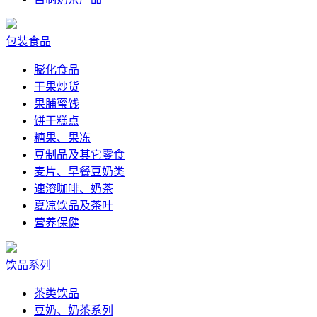
包装食品
膨化食品
干果炒货
果脯蜜饯
饼干糕点
糖果、果冻
豆制品及其它零食
麦片、早餐豆奶类
速溶咖啡、奶茶
夏凉饮品及茶叶
营养保健
饮品系列
茶类饮品
豆奶、奶茶系列