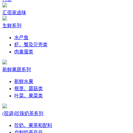
汇佰家卤味
生鲜系列
水产鱼
虾、蟹及贝壳类
肉禽蛋类
新鲜果蔬系列
新鲜水果
根茎、菌菇类
叶菜、果菜类
(现调)珍珠奶茶系列
珍奶、果茶和配料
自制奶茶产品