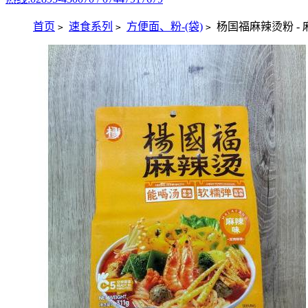
首页
速食系列
方便面、粉-(袋)
杨国福麻辣烫粉 - 麻
>
>
>