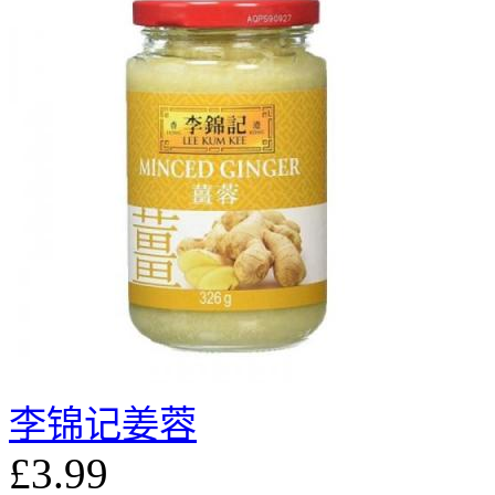
李锦记姜蓉
£3.99