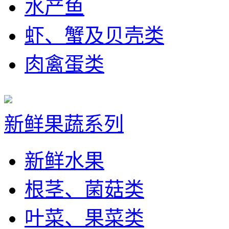
水产鱼
虾、蟹及贝壳类
肉禽蛋类
新鲜果蔬系列
新鲜水果
根茎、菌菇类
叶菜、果菜类