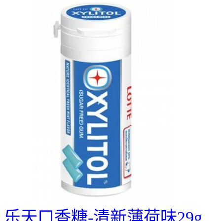
乐天口香糖-清新薄荷味29g