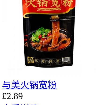
与美火锅宽粉
£2.89