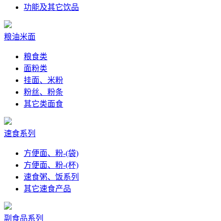
功能及其它饮品
粮油米面
粮食类
面粉类
挂面、米粉
粉丝、粉条
其它类面食
速食系列
方便面、粉-(袋)
方便面、粉-(杯)
速食粥、饭系列
其它速食产品
副食品系列