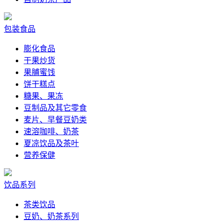
包装食品
膨化食品
干果炒货
果脯蜜饯
饼干糕点
糖果、果冻
豆制品及其它零食
麦片、早餐豆奶类
速溶咖啡、奶茶
夏凉饮品及茶叶
营养保健
饮品系列
茶类饮品
豆奶、奶茶系列