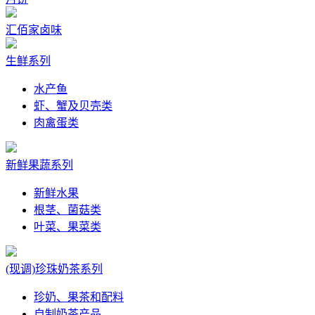
汇佰家卤味
生鲜系列
水产鱼
虾、蟹及贝壳类
肉禽蛋类
新鲜果蔬系列
新鲜水果
根茎、菌菇类
叶菜、果菜类
(现调)珍珠奶茶系列
珍奶、果茶和配料
自制奶茶产品