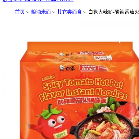
首页
粮油米面
其它类面食
白象大辣娇-酸辣番茄火锅
>
>
>