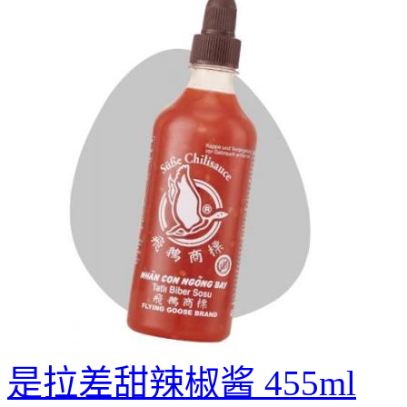
是拉差甜辣椒酱 455ml