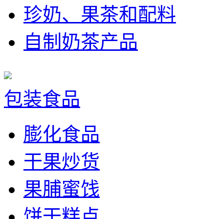
珍奶、果茶和配料
自制奶茶产品
包装食品
膨化食品
干果炒货
果脯蜜饯
饼干糕点