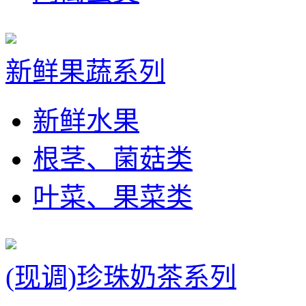
新鲜果蔬系列
新鲜水果
根茎、菌菇类
叶菜、果菜类
(现调)珍珠奶茶系列