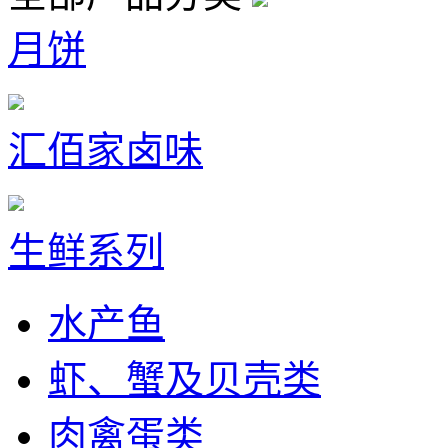
月饼
汇佰家卤味
生鲜系列
水产鱼
虾、蟹及贝壳类
肉禽蛋类