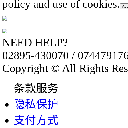
policy and use of cookies.
Acc
NEED HELP?
02895-430070 / 07447917
Copyright © All Rights Res
条款服务
隐私保护
支付方式