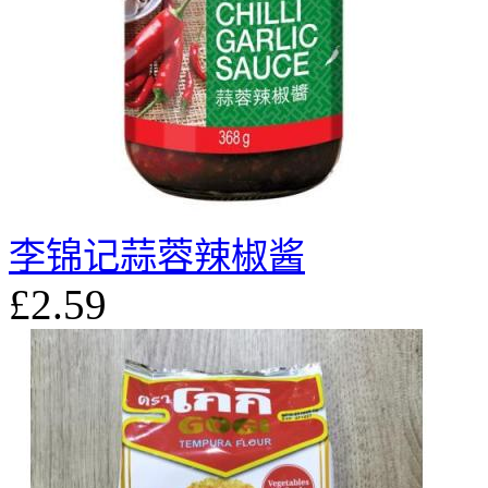
李锦记蒜蓉辣椒酱
£2.59