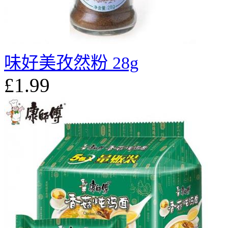
味好美孜然粉 28g
£1.99