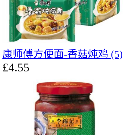
康师傅方便面-香菇炖鸡 (5)
£4.55