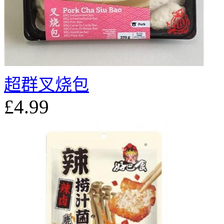
超群叉烧包
£4.99