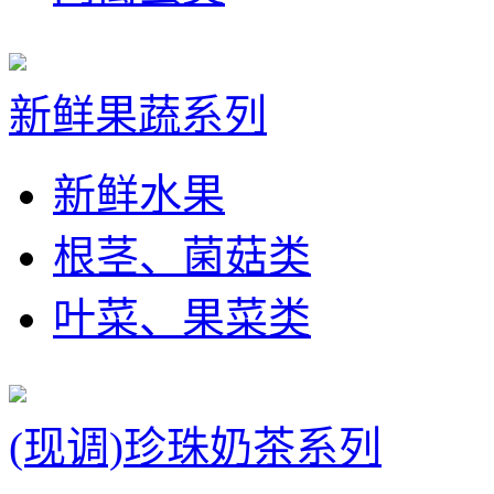
新鲜果蔬系列
新鲜水果
根茎、菌菇类
叶菜、果菜类
(现调)珍珠奶茶系列