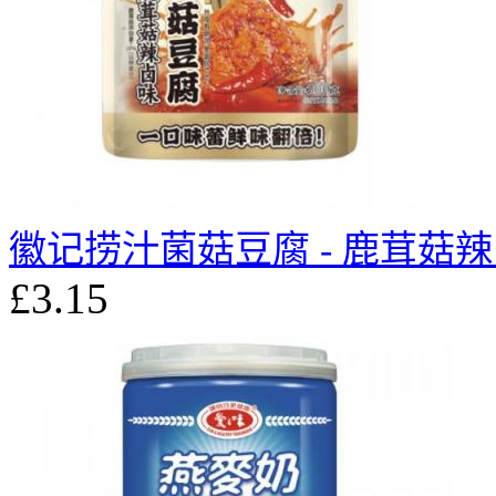
徽记捞汁菌菇豆腐 - 鹿茸菇辣卤
£3.15