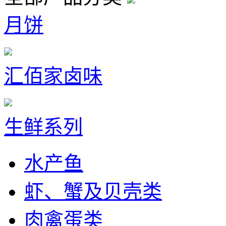
月饼
汇佰家卤味
生鲜系列
水产鱼
虾、蟹及贝壳类
肉禽蛋类