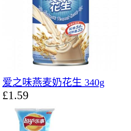
爱之味燕麦奶花生 340g
£1.59