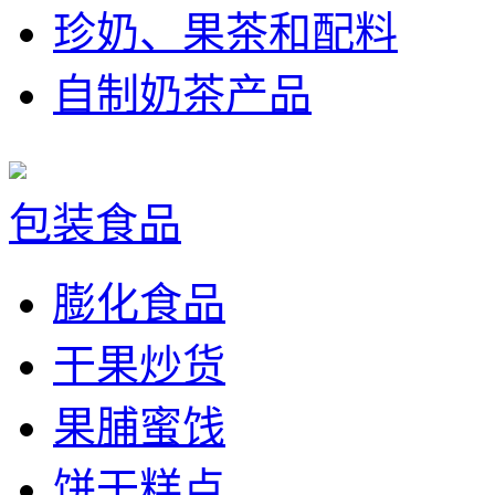
珍奶、果茶和配料
自制奶茶产品
包装食品
膨化食品
干果炒货
果脯蜜饯
饼干糕点