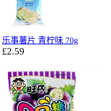
乐事薯片 青柠味 70g
£2.59