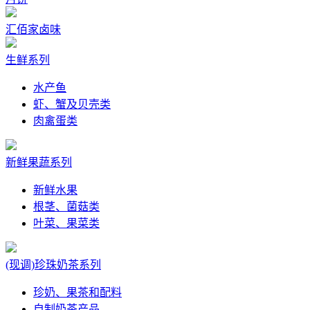
汇佰家卤味
生鲜系列
水产鱼
虾、蟹及贝壳类
肉禽蛋类
新鲜果蔬系列
新鲜水果
根茎、菌菇类
叶菜、果菜类
(现调)珍珠奶茶系列
珍奶、果茶和配料
自制奶茶产品