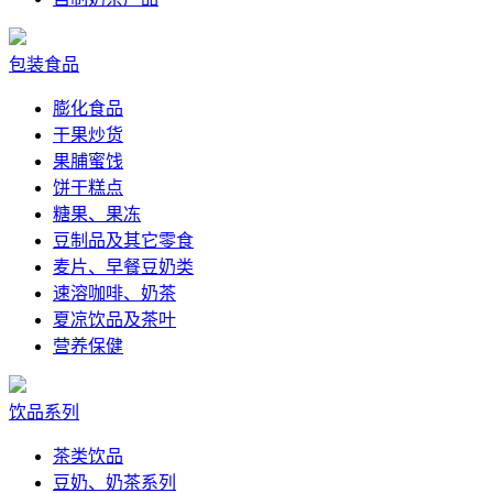
包装食品
膨化食品
干果炒货
果脯蜜饯
饼干糕点
糖果、果冻
豆制品及其它零食
麦片、早餐豆奶类
速溶咖啡、奶茶
夏凉饮品及茶叶
营养保健
饮品系列
茶类饮品
豆奶、奶茶系列