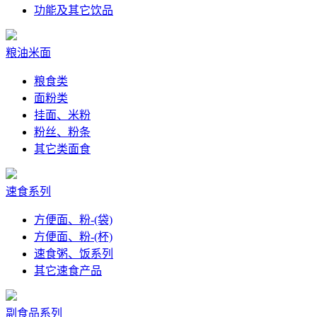
功能及其它饮品
粮油米面
粮食类
面粉类
挂面、米粉
粉丝、粉条
其它类面食
速食系列
方便面、粉-(袋)
方便面、粉-(杯)
速食粥、饭系列
其它速食产品
副食品系列