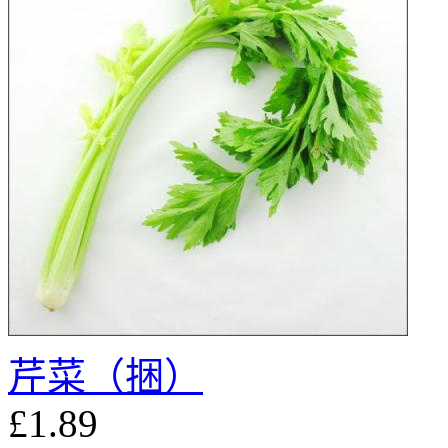
芹菜（捆）
£1.89