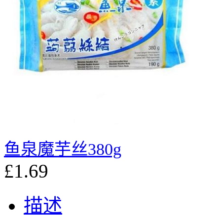
鱼泉魔芋丝380g
£1.69
描述