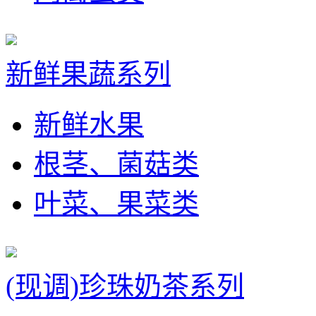
新鲜果蔬系列
新鲜水果
根茎、菌菇类
叶菜、果菜类
(现调)珍珠奶茶系列