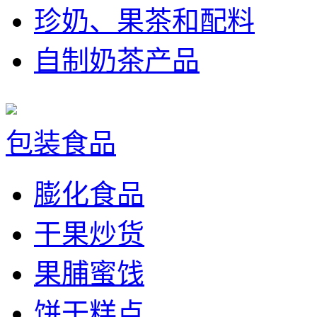
珍奶、果茶和配料
自制奶茶产品
包装食品
膨化食品
干果炒货
果脯蜜饯
饼干糕点