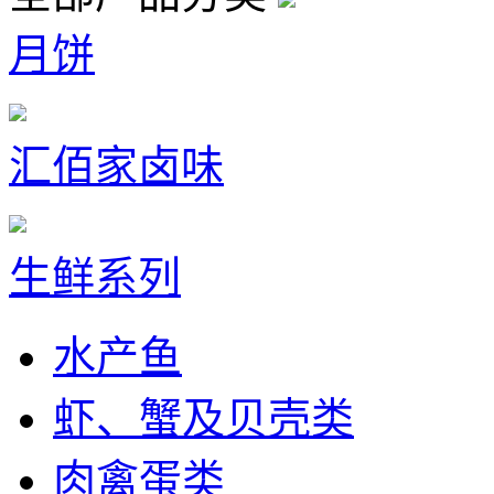
月饼
汇佰家卤味
生鲜系列
水产鱼
虾、蟹及贝壳类
肉禽蛋类