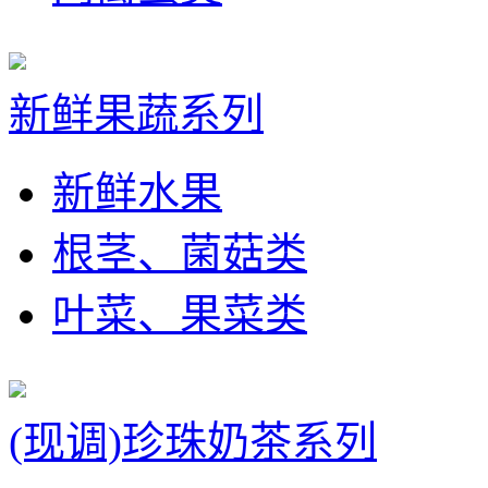
新鲜果蔬系列
新鲜水果
根茎、菌菇类
叶菜、果菜类
(现调)珍珠奶茶系列