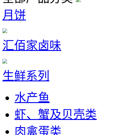
月饼
汇佰家卤味
生鲜系列
水产鱼
虾、蟹及贝壳类
肉禽蛋类