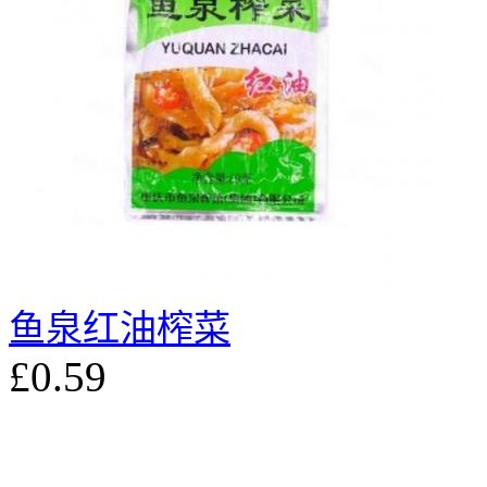
鱼泉红油榨菜
£0.59