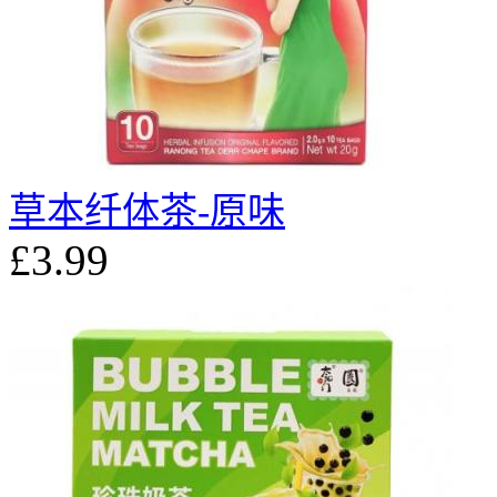
草本纤体茶-原味
£3.99