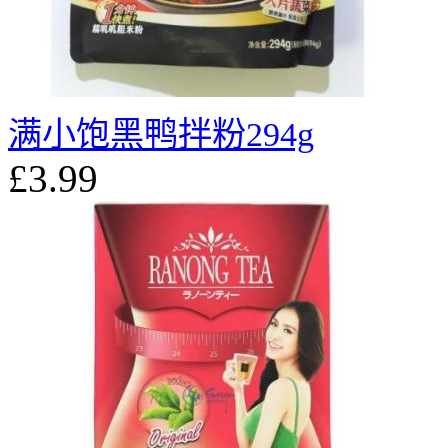
满小饱黑鸭拌粉294g
£3.99