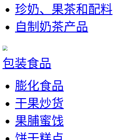
珍奶、果茶和配料
自制奶茶产品
包装食品
膨化食品
干果炒货
果脯蜜饯
饼干糕点