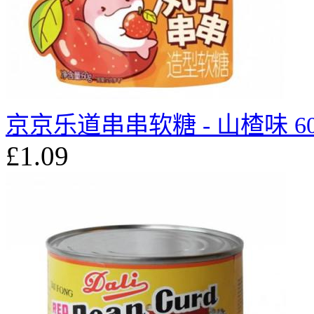
京京乐道串串软糖 - 山楂味 60
£1.09