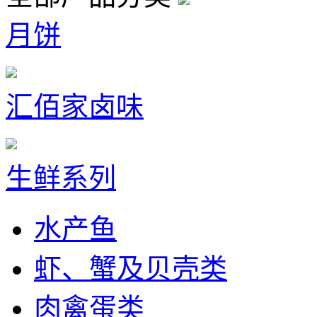
月饼
汇佰家卤味
生鲜系列
水产鱼
虾、蟹及贝壳类
肉禽蛋类