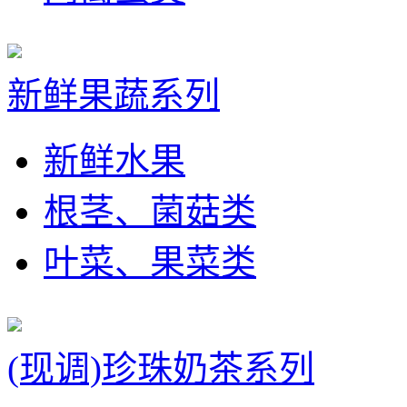
新鲜果蔬系列
新鲜水果
根茎、菌菇类
叶菜、果菜类
(现调)珍珠奶茶系列