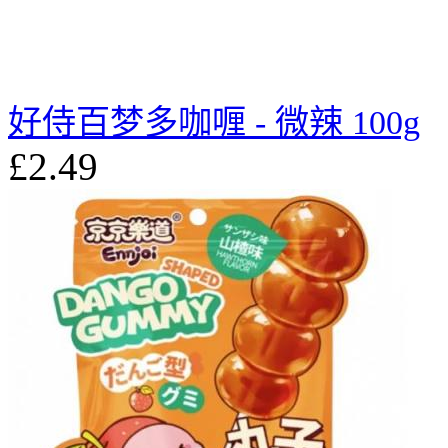
好侍百梦多咖喱 - 微辣 100g
£2.49