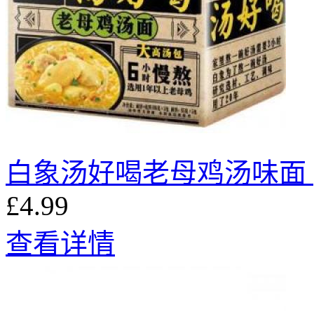
白象汤好喝老母鸡汤味面 (
£4.99
查看详情