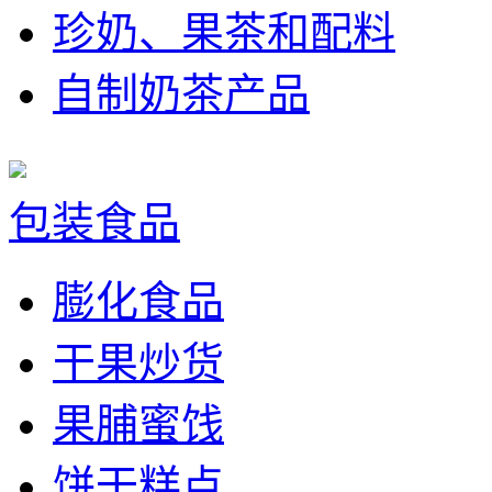
珍奶、果茶和配料
自制奶茶产品
包装食品
膨化食品
干果炒货
果脯蜜饯
饼干糕点