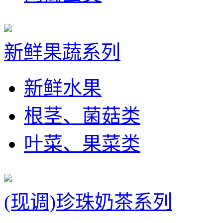
新鲜果蔬系列
新鲜水果
根茎、菌菇类
叶菜、果菜类
(现调)珍珠奶茶系列