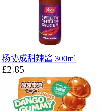
杨协成甜辣酱 300ml
£2.85