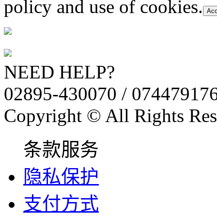
policy and use of cookies.
Acc
NEED HELP?
02895-430070 / 07447917
Copyright © All Rights Res
条款服务
隐私保护
支付方式