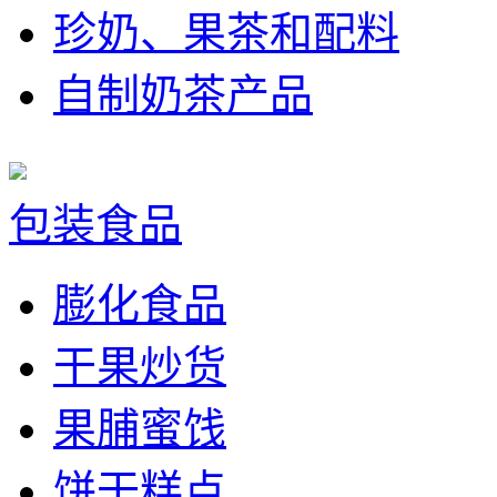
珍奶、果茶和配料
自制奶茶产品
包装食品
膨化食品
干果炒货
果脯蜜饯
饼干糕点