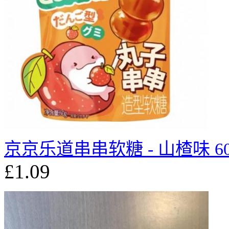
京京乐道串串软糖 - 山楂味 60
£1.09