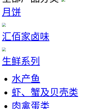
月饼
汇佰家卤味
生鲜系列
水产鱼
虾、蟹及贝壳类
肉禽蛋类