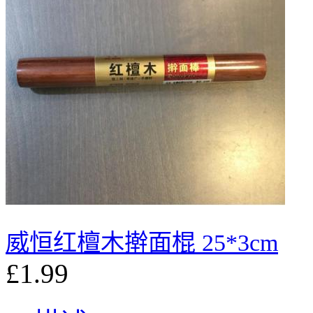
威恒红檀木擀面棍 25*3cm
£1.99