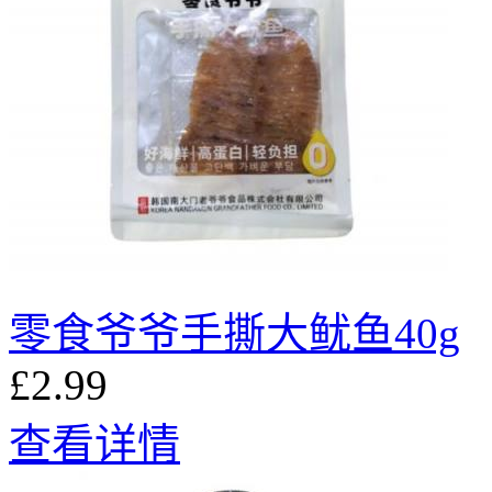
零食爷爷手撕大鱿鱼40g
£2.99
查看详情