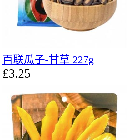
百联瓜子-甘草 227g
£3.25