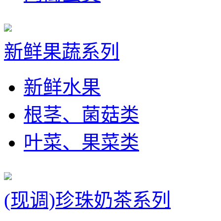
新鲜果蔬系列
新鲜水果
根茎、菌菇类
叶菜、果菜类
(现调)珍珠奶茶系列