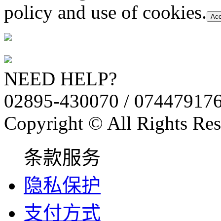
policy and use of cookies.
Acc
NEED HELP?
02895-430070 / 07447917
Copyright © All Rights Res
条款服务
隐私保护
支付方式