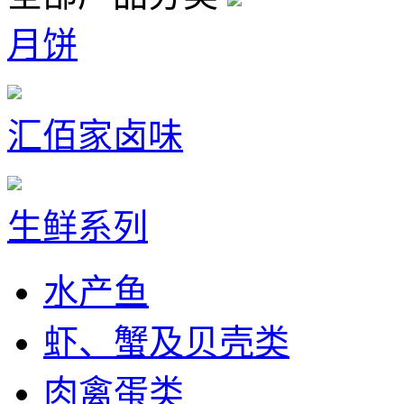
月饼
汇佰家卤味
生鲜系列
水产鱼
虾、蟹及贝壳类
肉禽蛋类