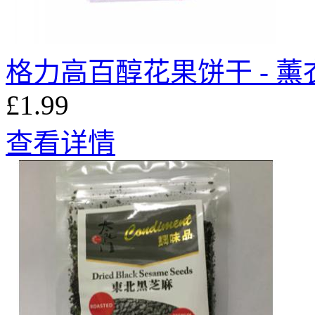
格力高百醇花果饼干 - 薰衣
£1.99
查看详情