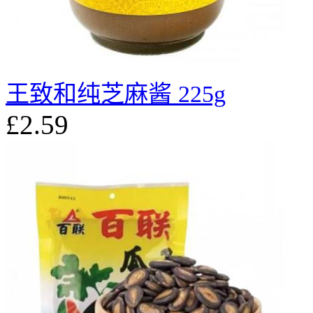
王致和纯芝麻酱 225g
£2.59