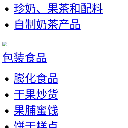
珍奶、果茶和配料
自制奶茶产品
包装食品
膨化食品
干果炒货
果脯蜜饯
饼干糕点