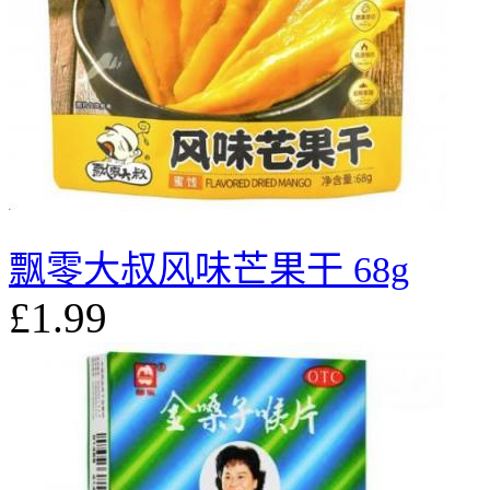
飘零大叔风味芒果干 68g
£1.99