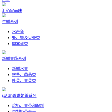
汇佰家卤味
生鲜系列
水产鱼
虾、蟹及贝壳类
肉禽蛋类
新鲜果蔬系列
新鲜水果
根茎、菌菇类
叶菜、果菜类
(现调)珍珠奶茶系列
珍奶、果茶和配料
自制奶茶产品