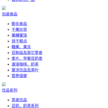
包装食品
膨化食品
干果炒货
果脯蜜饯
饼干糕点
糖果、果冻
豆制品及其它零食
麦片、早餐豆奶类
速溶咖啡、奶茶
夏凉饮品及茶叶
营养保健
饮品系列
茶类饮品
豆奶、奶茶系列