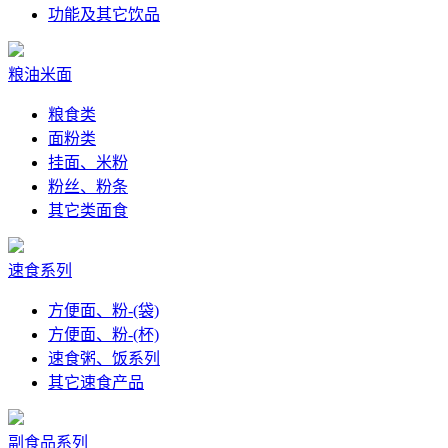
功能及其它饮品
粮油米面
粮食类
面粉类
挂面、米粉
粉丝、粉条
其它类面食
速食系列
方便面、粉-(袋)
方便面、粉-(杯)
速食粥、饭系列
其它速食产品
副食品系列