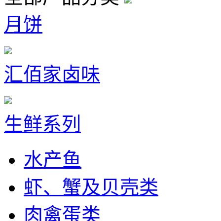
月饼
汇佰家卤味
生鲜系列
水产鱼
虾、蟹及贝壳类
肉禽蛋类