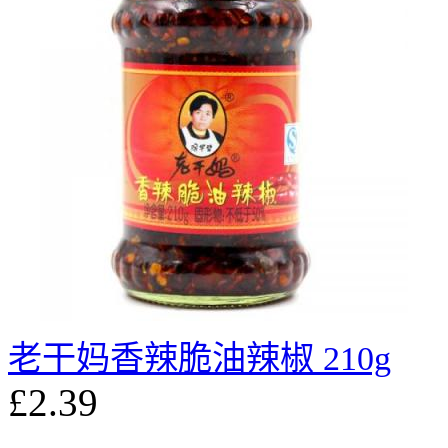
老干妈香辣脆油辣椒 210g
£2.39