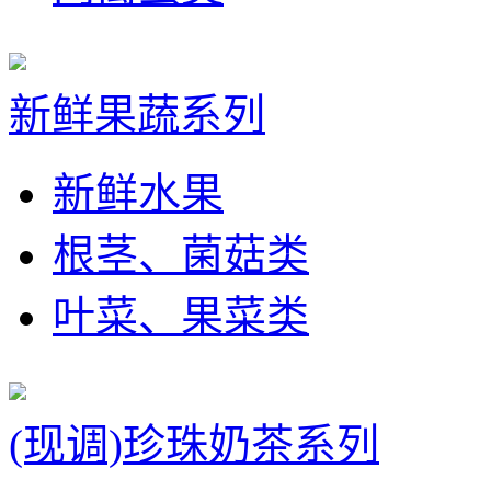
新鲜果蔬系列
新鲜水果
根茎、菌菇类
叶菜、果菜类
(现调)珍珠奶茶系列