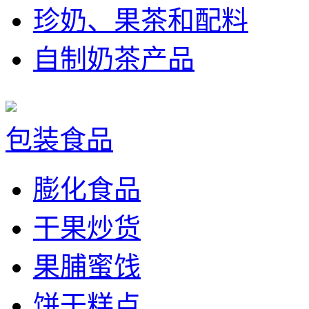
珍奶、果茶和配料
自制奶茶产品
包装食品
膨化食品
干果炒货
果脯蜜饯
饼干糕点