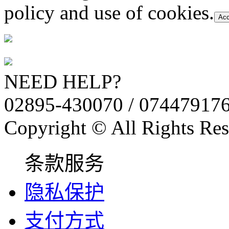
policy and use of cookies.
Acc
NEED HELP?
02895-430070 / 07447917
Copyright © All Rights Res
条款服务
隐私保护
支付方式