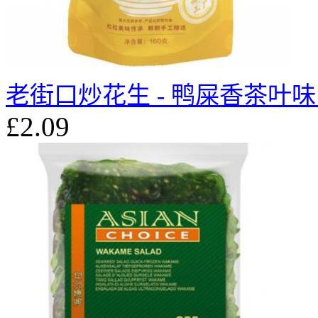
老街口炒花生 - 鸭屎香茶叶味 1
£2.09