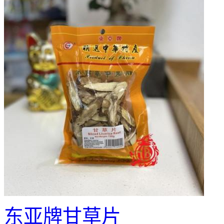
东亚牌甘草片