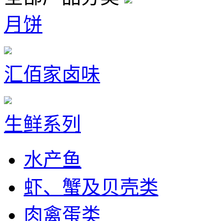
月饼
汇佰家卤味
生鲜系列
水产鱼
虾、蟹及贝壳类
肉禽蛋类