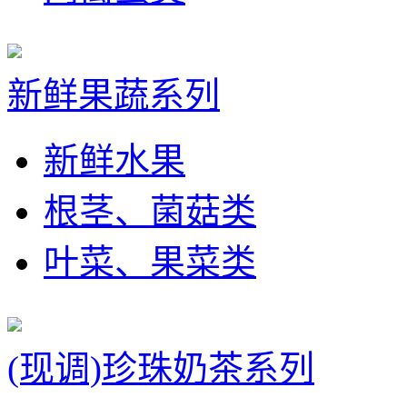
新鲜果蔬系列
新鲜水果
根茎、菌菇类
叶菜、果菜类
(现调)珍珠奶茶系列