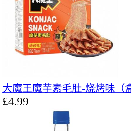
大魔王魔芋素毛肚-烧烤味（
£4.99