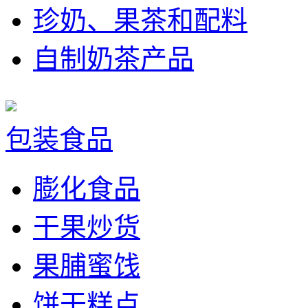
珍奶、果茶和配料
自制奶茶产品
包装食品
膨化食品
干果炒货
果脯蜜饯
饼干糕点