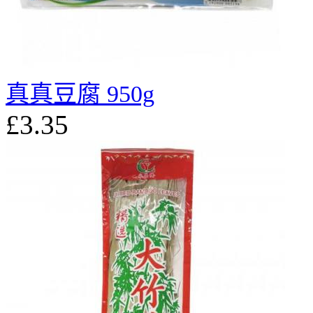
真真豆腐 950g
£3.35