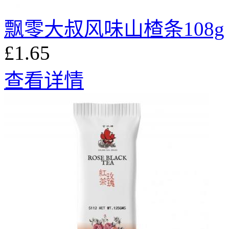
飘零大叔风味山楂条108g
£1.65
查看详情