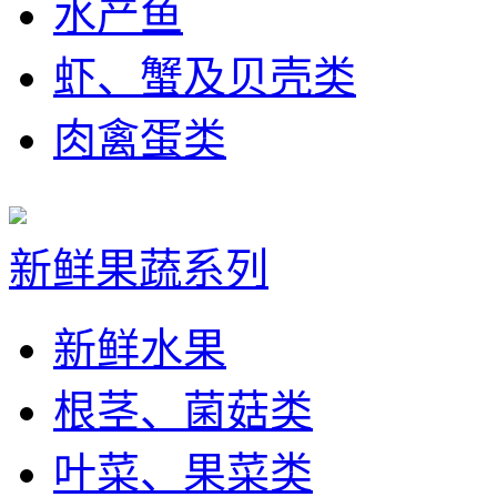
水产鱼
虾、蟹及贝壳类
肉禽蛋类
新鲜果蔬系列
新鲜水果
根茎、菌菇类
叶菜、果菜类