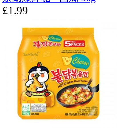
£1.99