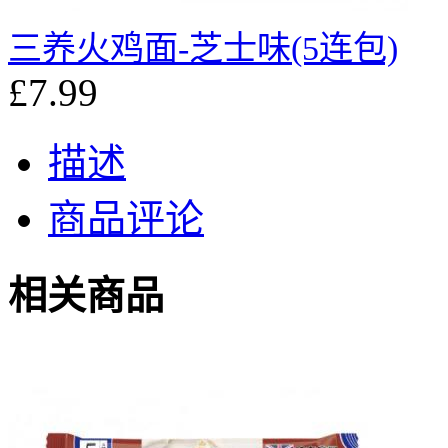
三养火鸡面-芝士味(5连包)
£7.99
描述
商品评论
相关商品