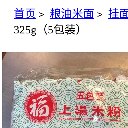
首页
粮油米面
挂
>
>
325g（5包装）