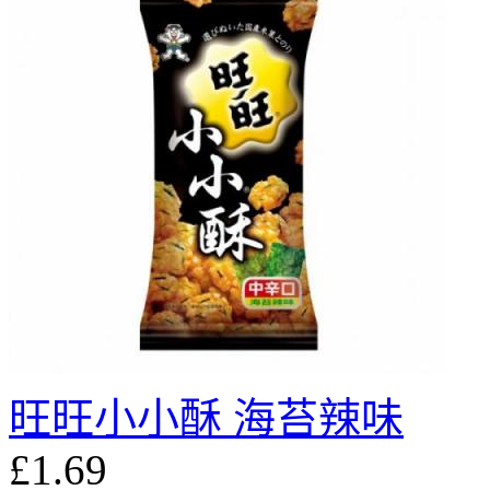
旺旺小小酥 海苔辣味
£1.69