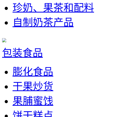
珍奶、果茶和配料
自制奶茶产品
包装食品
膨化食品
干果炒货
果脯蜜饯
饼干糕点