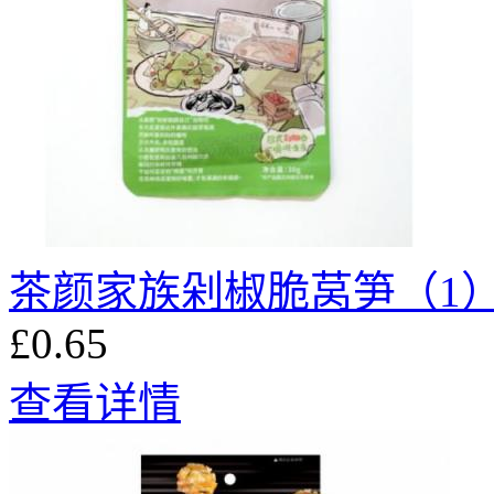
茶颜家族剁椒脆莴笋（1
£0.65
查看详情