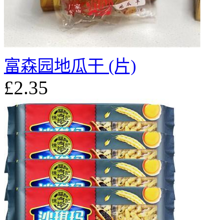
富森园地瓜干 (片)
£2.35