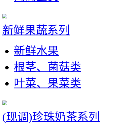
新鲜果蔬系列
新鲜水果
根茎、菌菇类
叶菜、果菜类
(现调)珍珠奶茶系列