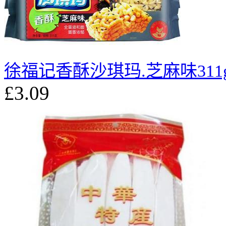
徐福记香酥沙琪玛.芝麻味311
£3.09